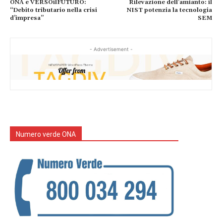
ONA e VERSOilFUTURO:
Rilevazione dell’amianto: il
“Debito tributario nella crisi
NIST potenzia la tecnologia
d’impresa”
SEM
- Advertisement -
Numero verde ONA