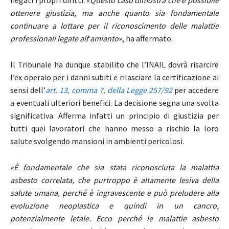
negati i propri diritti. «
Questo caso dimostra che è possibile
ottenere giustizia, ma anche quanto sia fondamentale
continuare a lottare per il riconoscimento delle malattie
professionali legate all
‘
amianto
», ha affermato.
Il Tribunale ha dunque stabilito che l’INAIL dovrà risarcire
l’ex operaio per i danni subiti e rilasciare la certificazione ai
sensi dell’
art. 13, comma 7, della Legge 257/92
per accedere
a eventuali ulteriori benefici. La decisione segna una svolta
significativa. Afferma infatti un principio di giustizia per
tutti quei lavoratori che hanno messo a rischio la loro
salute svolgendo mansioni in ambienti pericolosi.
«È fondamentale che sia stata riconosciuta la malattia
asbesto correlata, che purtroppo è altamente lesiva della
salute umana, perché è ingravescente e può preludere alla
evoluzione neoplastica e quindi in un cancro,
potenzialmente letale. Ecco perché le malattie asbesto