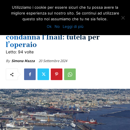
Utilizziamo i cookie per essere sicuri che tu possa avere la
migliore esperienza sul nostro sito. Se continui ad utilizzare
questo sito noi assumiamo che tu ne sia felice.
IN PRIMO PIANO
NEWS AMIANTO
ULTIME NOTIZIE
Ok
No
Leggi di più
Amianto, tribunale di Latina
condanna l’Inail: tutela per
l’operaio
Letto: 94 volte
20 Settembre 2024
By
Simona Mazza