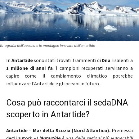
fotografia dell'oceano e le montagne innevate dell'antartide
In
Antartide
sono stati trovati frammenti di
Dna
risalenti a
1 milione di anni fa
. I campioni recuperati serviranno a
capire come il cambiamento climatico potrebbe
influenzare l’Antartide e gli oceani in futuro.
Cosa può raccontarci il sedaDNA
scoperto in Antartide?
Antartide – Mar della Scozia (Nord Atlantico).
Premessa
degli autori
: «
L
’Antartide
è una delle regioni più vulnerabili