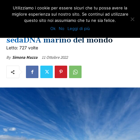
Utilizziamo i cookie per essere sicuri che tu possa avere la
migliore esperienza sul nostro sito. Se continui ad utilizzare
questo sito noi assumiamo che tu ne sia felice.
AMBIENTE
NATURA
IN PRIMO PIANO
Ok
No
Leggi di più
Antartide: trovato il più antico
sedaDNA marino del mondo
Letto: 727 volte
11 Ottobre 2022
By
Simona Mazza