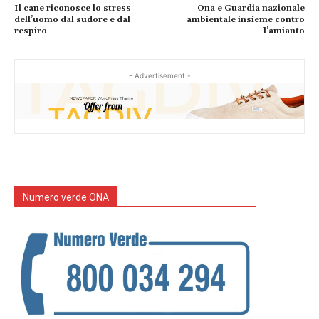
Il cane riconosce lo stress
Ona e Guardia nazionale
dell’uomo dal sudore e dal
ambientale insieme contro
respiro
l’amianto
- Advertisement -
Numero verde ONA