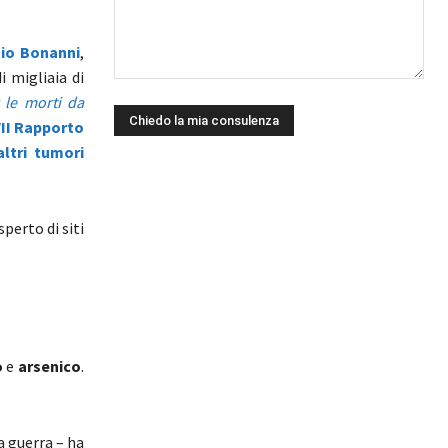
io Bonanni
,
i migliaia di
 le morti da
II Rapporto
ltri tumori
esperto di siti
o
e
arsenico
.
a guerra – ha