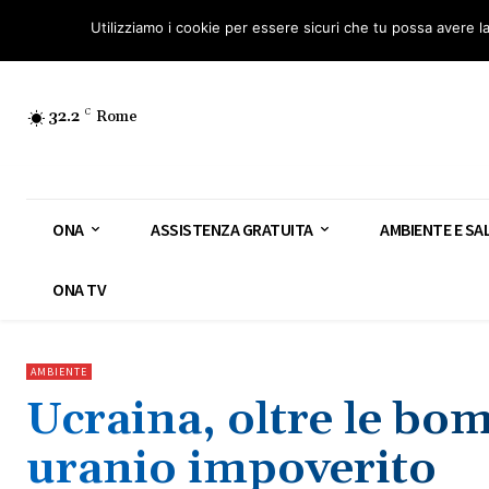
Osservatorio Nazionale Amianto: aderisci
Diventa Guardia Nazionale Ami
Utilizziamo i cookie per essere sicuri che tu possa avere l
32.2
C
Rome
ONA
ASSISTENZA GRATUITA
AMBIENTE E SA
ONA TV
AMBIENTE
Ucraina, oltre le bo
uranio impoverito