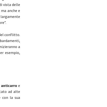
i vista delle
, ma anche e
to largamente
re”.
el conflitto.
mbardamenti,
inizieranno a
per esempio,
 anticarro
e
tato ad alte
e con la sua