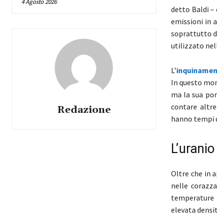
4 Agosto 2026
detto Baldi – 
emissioni in 
soprattutto d
utilizzato nel
L’
inquiname
In questo mo
ma la sua por
contare altre
Redazione
hanno tempi d
L’uranio
Oltre che in a
nelle corazza
temperature 
elevata densit