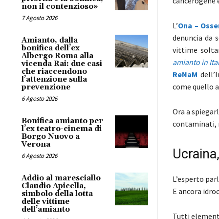
cancerogene 
non il contenzioso»
7 Agosto 2026
L’
Ona – Osse
denuncia da s
Amianto, dalla
bonifica dell’ex
vittime solt
Albergo Roma alla
amianto in Ita
vicenda Rai: due casi
che riaccendono
ReNaM
dell’I
l’attenzione sulla
come quello 
prevenzione
6 Agosto 2026
Ora a spiegarl
Bonifica amianto per
contaminati, r
l’ex teatro-cinema di
Borgo Nuovo a
Verona
Ucraina,
6 Agosto 2026
Addio al maresciallo
L’esperto par
Claudio Apicella,
E ancora idroc
simbolo della lotta
delle vittime
dell’amianto
Tutti elementi