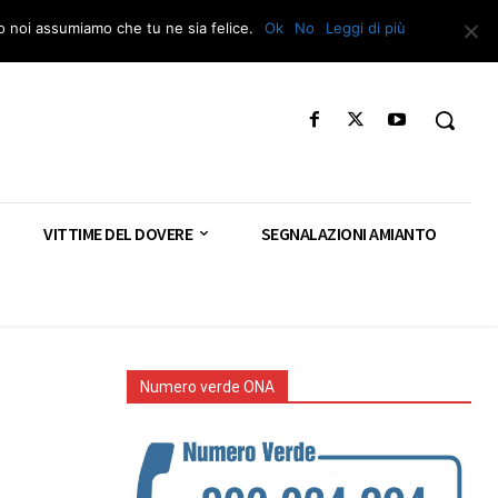
Segnala – Repac
to noi assumiamo che tu ne sia felice.
Ok
No
Leggi di più
VITTIME DEL DOVERE
SEGNALAZIONI AMIANTO
Numero verde ONA