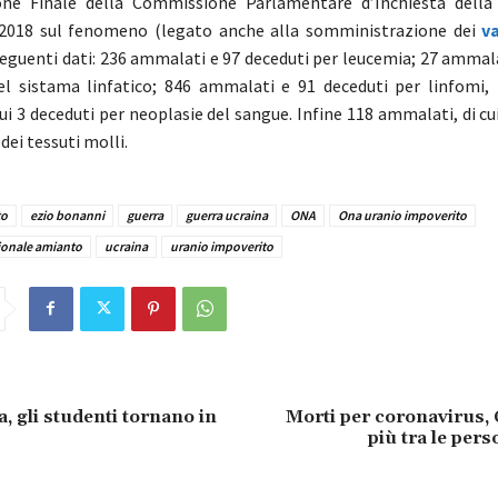
one Finale della Commissione Parlamentare d’Inchiesta della
 2018 sul fenomeno (legato anche alla somministrazione dei
va
i seguenti dati: 236 ammalati e 97 deceduti per leucemia; 27 ammal
el sistama linfatico; 846 ammalati e 91 deceduti per linfomi,
ui 3 deceduti per neoplasie del sangue. Infine 118 ammalati, di cu
dei tessuti molli.
to
ezio bonanni
guerra
guerra ucraina
ONA
Ona uranio impoverito
ionale amianto
ucraina
uranio impoverito
, gli studenti tornano in
Morti per coronavirus, C
più tra le pers