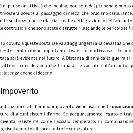
è di per sé un’attività che inquina, non solo dal più banale punto d
atmosfera dovute al passaggio di mezzi che bruciano carburante
elle sostanze nocive rilasciate dalle deflagrazioni o dell’amian
le costruzioni che sono state distrutte rilasciando le pericolose fib
nto
dovuto a queste sostanze va ad aggiungersi alla devastazione d
mento sembra meno importante davanti ai morti causati dai bo
tata sarà evidente nel futuro. A Distanza di anni dalla guerra si 
 vittime, considerando che le malattie causate dall’amianto, 
i latenza anche di decenni.
 impoverito
pplicazioni civili, l’uranio impoverito viene usato nelle
munizioni
ture di alcuni sistemi d’arma. Se adeguatamente legato e trat
diventa resistente come l’acciaio temperato. In combinazion
à, risulta molto efficace contro le corazzature.