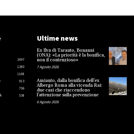
e
Ultime news
Ex Ilva di Taranto, Bonanni
(ONA): «La priorità è la bonifica,
non il contenzioso»
2497
7 Agosto 2026
1280
1168
Amianto, dalla bonifica dell’ex
O
913
Albergo Roma alla vicenda Rai:
756
due casi che riaccendono
l’attenzione sulla prevenzione
À
538
6 Agosto 2026