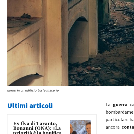
uomo in un edificio tra le macerie
Ultimi articoli
La
guerra
c
bombardament
particolare ha
Ex Ilva di Taranto,
ancora
cont
Bonanni (ONA): «La
priorità è la bonifica,