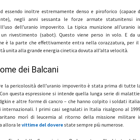
ed essendo inoltre estremamente denso e piroforico (capace d
te), negli anni sessanta le forze armate statunitensi in
all’uso dell’uranio impoverito. La tipica munizione all’uranio 
a un rivestimento (sabot). Questo viene perso in volo. E da u
e è la parte che effettivamente entra nella corazzatura, per il 
ità unita alla grande energia cinetica dovuta all’alta velocità.
rome dei Balcani
e la pericolosità dell’uranio impoverito è stata prima di tutte l
 Con questa espressione si intende quella lunga serie di malattie
dgkin e altre forme di cancro – che hanno colpito i soldati italia
i internazionali. I primi casi segnalati in Italia risalgono al 19
iaritano morì di leucemia al ritorno della missione militare 
a allora le
vittime del dovere
state sempre più numerose.