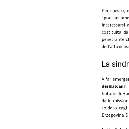
Per questo, 
spontaneamen
interessarsi 
costituita d
penetrante ch
dell’alta dens
La sind
A far emerger
dei Balcani
“.
linfomi di Ho
dalle mission
soldato cagl
Erzegovina. D