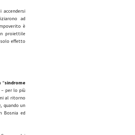
i accendersi
iziarono ad
impoverito è
n proiettile
solo effetto
a “
sindrome
 – per lo più
ni al ritorno
99, quando un
in Bosnia ed