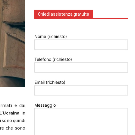
Chiedi assistenza gratuita
Nome (richiesto)
Telefono (richiesto)
Email (richiesto)
armati e dai
Messaggio
L’
Ucraina
in
i
sono quindi
bre che sono