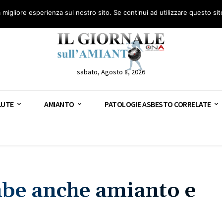
anto – AGN
Consulenza legale gratuita: civile, penale e lavoro
Segnala – AGN
a migliore esperienza sul nostro sito. Se continui ad utilizzare questo si
sabato, Agosto 8, 2026
LUTE
AMIANTO
PATOLOGIE ASBESTO CORRELATE
mbe anche amianto e