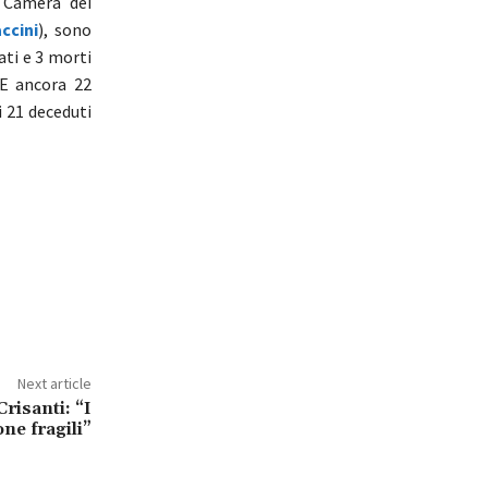
 Camera dei
ccini
), sono
ati e 3 morti
 E ancora 22
i 21 deceduti
Next article
risanti: “I
one fragili”