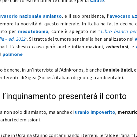
e per questo estremamente dannose per la
salute
.
rvatorio nazionale amianto
, e il suo presidente, l’
avvocato Ez
empre la nocività di questo minerale. In Italia ha fatto decine d
anto per
mesotelioma
, come è spiegato nel “
Libro bianco per
lia – ed. 2022
“. Si tratta del tumore sentinella ben analizzato nel
V
nail. L’asbesto causa però anche infiammazioni,
asbestosi
, e
a
al
polmone
.
o è anche, in un’intervista all’Adnkronos, è anche
Daniele Baldi
, 
eferente di Sigea (Società italiana di geologia ambientale).
 l’inquinamento presenterà il conto
la non solo di amianto, ma anche di
uranio impoverito
,
mercuri
arburi ed emissioni.
 che in Ucraina stanno contaminando i terreni, le falde e l’aria. “L