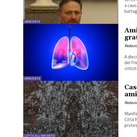
a caus
battagl
AMBIENTE
Ami
grat
Redazi
A diec
del Fri
criticit
AMBIENTE
Cas
ami
Redazi
Manife
Città 
protes
LOTTA ALL'AMIANTO