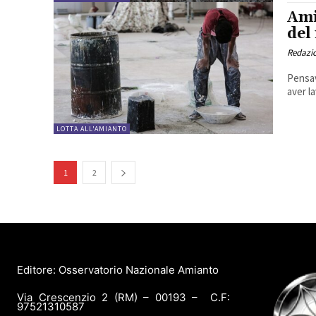
Ami
del
Redazi
Pensav
aver la
LOTTA ALL'AMIANTO
1
2
Editore: Osservatorio Nazionale Amianto
Via Crescenzio 2 (RM) – 00193 – C.F:
97521310587