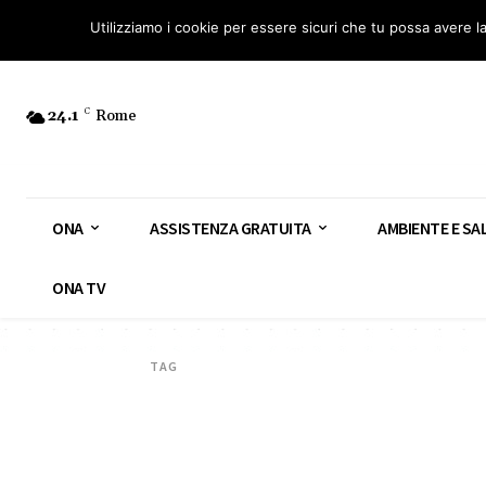
Osservatorio Nazionale Amianto: aderisci
Diventa Guardia Nazionale Ami
Utilizziamo i cookie per essere sicuri che tu possa avere l
24.1
C
Rome
ONA
ASSISTENZA GRATUITA
AMBIENTE E SA
ONA TV
TAG