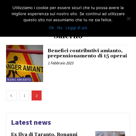
Utilizziamo i cookie per essere sicuri che tu possa avere la
migliore esperienza sul nostro sito. Se continui ad utilizzare
questo sito noi assumiamo che tu ne sia felice.
Ok
No
Leggi di più
TAG
Salerno
Benefici contributivi amianto,
prepensionamento di 15 operai
1 Febbraio 2023
NEWS AMIANTO
1
2
Latest news
Ex Ilva di Taranto, Bonanni