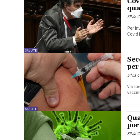
Cov
qua
Silvia 
Per inv
Covid i
SALUTE
Sec
per
Silvia 
Via li
vaccin
SALUTE
Qua
por
Silvia 