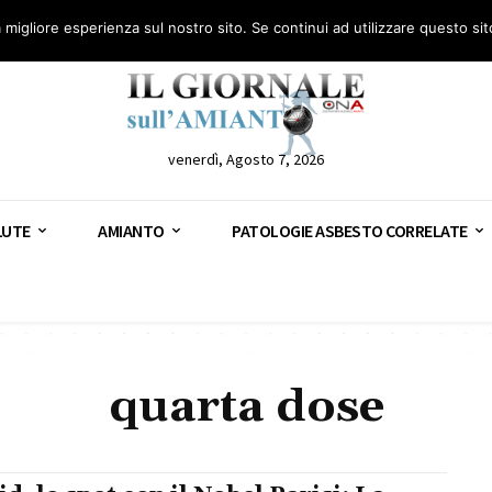
anto – AGN
Consulenza legale gratuita: civile, penale e lavoro
Segnala – AGN
a migliore esperienza sul nostro sito. Se continui ad utilizzare questo si
venerdì, Agosto 7, 2026
LUTE
AMIANTO
PATOLOGIE ASBESTO CORRELATE
quarta dose