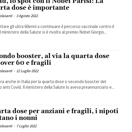
id, lo spot con il Nobel Parisi: La
rta dose è importante
Colasanti
-
3 Agosto 2022
itare gli ultra 60enni a continuare il percorso vaccinale contro il
l ministero della Salute si è rivolto al premio Nobel Giorgio...
ondo booster, al via la quarta dose
 over 60 e fragili
Colasanti
-
12 Luglio 2022
bera anche in Italia per la quarta dose o secondo booster del
o anti Covid. Il ministero della Salute lo aveva preannunciato e...
rta dose per anziani e fragili, i nipoti
tano i nonni
Colasanti
-
7 Luglio 2022