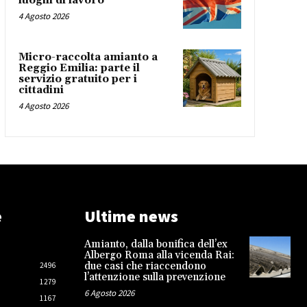
luoghi di lavoro
4 Agosto 2026
Micro-raccolta amianto a
Reggio Emilia: parte il
servizio gratuito per i
cittadini
4 Agosto 2026
e
Ultime news
Amianto, dalla bonifica dell’ex
Albergo Roma alla vicenda Rai:
due casi che riaccendono
2496
l’attenzione sulla prevenzione
1279
6 Agosto 2026
1167