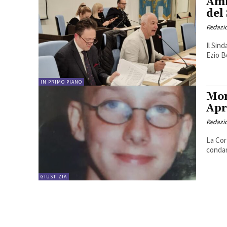
Ami
del
Redazi
Il Sin
Ezio B
IN PRIMO PIANO
Mor
Apr
Redazi
La Cor
condan
GIUSTIZIA