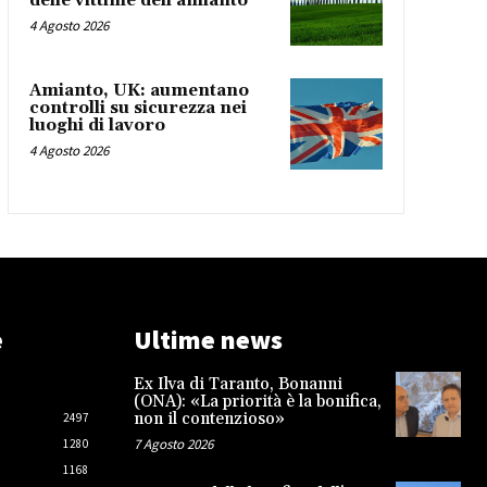
delle vittime dell’amianto
4 Agosto 2026
Amianto, UK: aumentano
controlli su sicurezza nei
luoghi di lavoro
4 Agosto 2026
e
Ultime news
Ex Ilva di Taranto, Bonanni
(ONA): «La priorità è la bonifica,
non il contenzioso»
2497
7 Agosto 2026
1280
1168