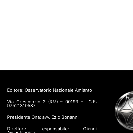
Editore: Osservatorio Nazionale Amianto
Via Crescenzio 2 (RM) – 00193 – C.F:
97521310587
Presidente Ona: avv. Ezio Bonanni
Direttore responsabile: Gianni
Avvantaggiato