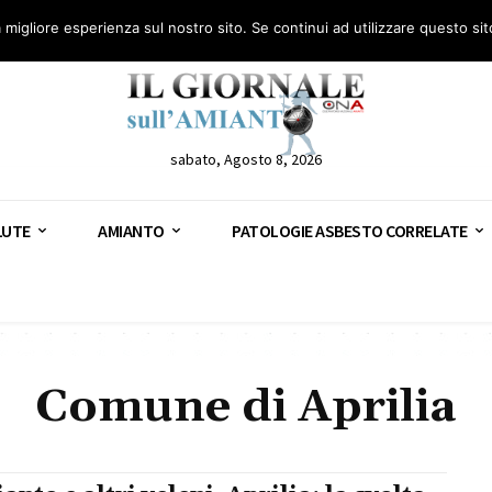
anto – AGN
Consulenza legale gratuita: civile, penale e lavoro
Segnala – AGN
a migliore esperienza sul nostro sito. Se continui ad utilizzare questo si
sabato, Agosto 8, 2026
LUTE
AMIANTO
PATOLOGIE ASBESTO CORRELATE
Comune di Aprilia