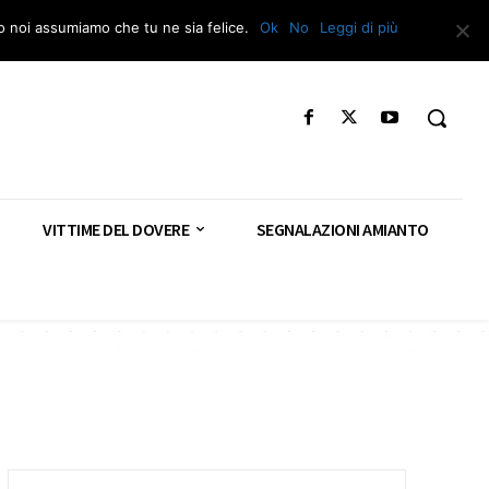
Segnala – Repac
to noi assumiamo che tu ne sia felice.
Ok
No
Leggi di più
VITTIME DEL DOVERE
SEGNALAZIONI AMIANTO