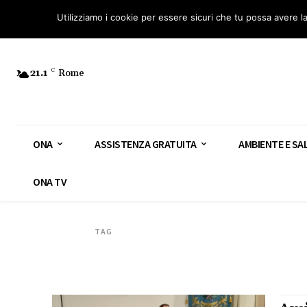
Osservatorio Nazionale Amianto: aderisci
Diventa Guardia Nazionale Ami
Utilizziamo i cookie per essere sicuri che tu possa avere l
21.1
C
Rome
ONA
ASSISTENZA GRATUITA
AMBIENTE E SA
ONA TV
TAG