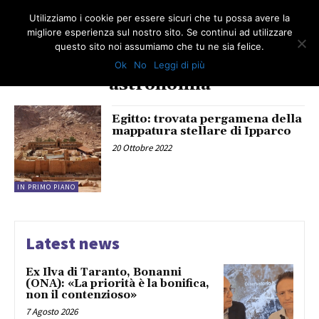
Utilizziamo i cookie per essere sicuri che tu possa avere la
migliore esperienza sul nostro sito. Se continui ad utilizzare
questo sito noi assumiamo che tu ne sia felice.
Ok
No
Leggi di più
TAG
astronomia
Egitto: trovata pergamena della
mappatura stellare di Ipparco
20 Ottobre 2022
IN PRIMO PIANO
Latest news
Ex Ilva di Taranto, Bonanni
(ONA): «La priorità è la bonifica,
non il contenzioso»
7 Agosto 2026