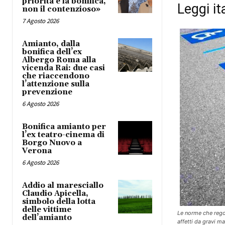
priorità è la bonifica,
Leggi it
non il contenzioso»
7 Agosto 2026
Amianto, dalla
bonifica dell’ex
Albergo Roma alla
vicenda Rai: due casi
che riaccendono
l’attenzione sulla
prevenzione
6 Agosto 2026
Bonifica amianto per
l’ex teatro-cinema di
Borgo Nuovo a
Verona
6 Agosto 2026
Addio al maresciallo
Claudio Apicella,
simbolo della lotta
delle vittime
Le norme che regol
dell’amianto
affetti da gravi m