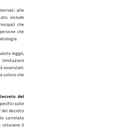
iservati alle
ato. include
incipali che
e persone che
atologia.
questa legge,
e limitazioni
 essenziali.
che coloro che
Decreto del
pecifici sulle
 2 del decreto
le correlate
 ottenere il