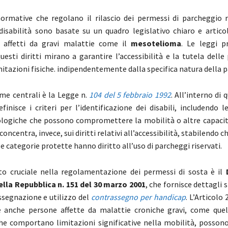
 normative che regolano il rilascio dei permessi di parcheggio r
isabilità sono basate su un quadro legislativo chiaro e articol
 affetti da gravi malattie come il
mesotelioma
. Le leggi pr
questi diritti mirano a garantire l’accessibilità e la tutela dell
itazioni fisiche. indipendentemente dalla specifica natura della p
me centrali è la Legge n.
104 del 5 febbraio 1992
. All’interno di 
efinisce i criteri per l’identificazione dei disabili, includendo l
cologiche che possono compromettere la mobilità o altre capacità
 concentra, invece, sui diritti relativi all’accessibilità, stabilendo 
e categorie protette hanno diritto all’uso di parcheggi riservati.
to cruciale nella regolamentazione dei permessi di sosta è il
lla Repubblica n. 151 del 30 marzo 2001
, che fornisce dettagli s
ssegnazione e utilizzo del
contrassegno per handicap
. L’Articolo
e anche persone affette da malattie croniche gravi, come quel
che comportano limitazioni significative nella mobilità, possono