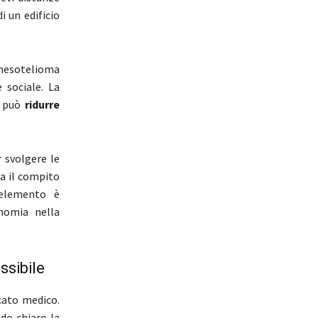
i un edificio
l mesotelioma
 sociale. La
ci può
ridurre
 svolgere le
ta il compito
 elemento è
nomia nella
ssibile
cato medico.
do chiaro la