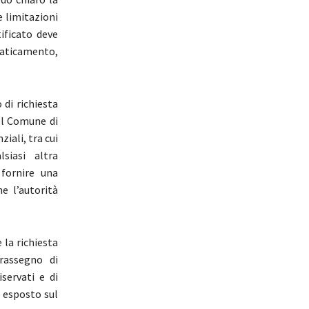
e limitazioni
ificato deve
ffaticamento,
 di richiesta
del Comune di
iali, tra cui
siasi altra
fornire una
e l’autorità
la richiesta
trassegno di
servati e di
e esposto sul