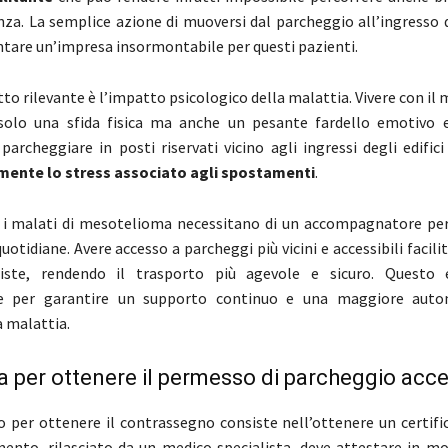
nza. La semplice azione di muoversi dal parcheggio all’ingresso d
tare un’impresa insormontabile per questi pazienti.
tto rilevante è l’impatto psicologico della malattia. Vivere con i
solo una sfida fisica ma anche un pesante fardello emotivo e
 parcheggiare in posti riservati vicino agli ingressi degli edifi
amente lo stress associato agli spostamenti
.
, i malati di mesotelioma necessitano di un accompagnatore per
quotidiane. Avere accesso a parcheggi più vicini e accessibili facili
siste, rendendo il trasporto più agevole e sicuro. Questo
e per garantire un supporto continuo e una maggiore auto
a malattia.
 per ottenere il permesso di parcheggio acce
o per ottenere il contrassegno consiste nell’ottenere un certifi
nto, rilasciato da un medico specialista, deve attestare in mo