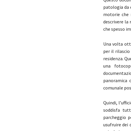
patologia da c
motorie che n
descrivere la 
che spesso im
Una volta ott
per il rilasc
residenza. Qu
una fotocopi
documentazio
panoramica c
comunale poss
Quindi, l’uff
soddisfa tut
parcheggio pe
usufruire dei