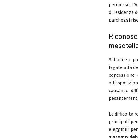
permesso. L’A
di residenza 
parcheggi rise
Riconosci
mesoteli
Sebbene i pa
legate alla d
concessione 
all’esposizio
causando dif
pesantemente
Le difficoltà 
principali pe
eleggibili pe
sintomo debi