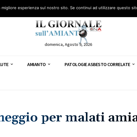
anto – AGN
Consulenza legale gratuita: civile, penale e lavoro
Segnala – AGN
a migliore esperienza sul nostro sito. Se continui ad utilizzare questo si
domenica, Agosto 9, 2026
LUTE
AMIANTO
PATOLOGIE ASBESTO CORRELATE
cheggio per malati ami