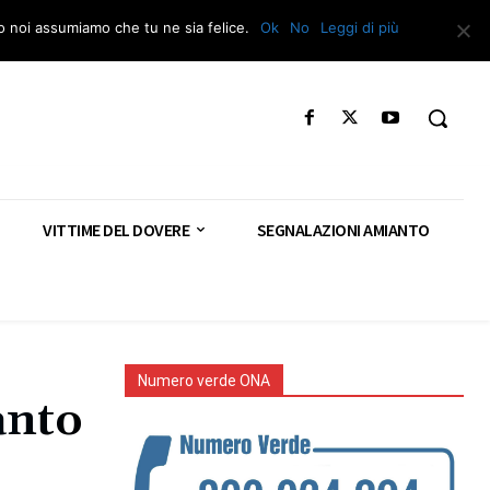
Segnala – Repac
to noi assumiamo che tu ne sia felice.
Ok
No
Leggi di più
VITTIME DEL DOVERE
SEGNALAZIONI AMIANTO
Numero verde ONA
anto