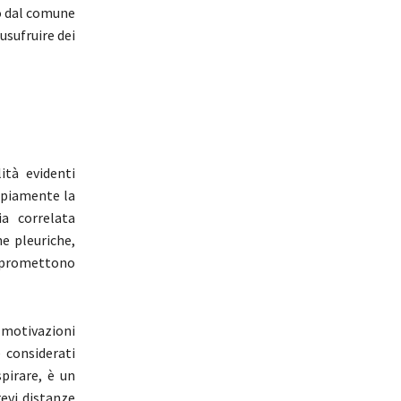
to dal comune
usufruire dei
ità evidenti
ampiamente la
ia correlata
e pleuriche,
ompromettono
e motivazioni
 considerati
spirare, è un
evi distanze