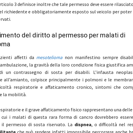
rticolo 3 definisce inoltre che tale permesso deve essere rilascia
del richiedente e obbligatoriamente esposto sul veicolo per poter 
rvati.
mento del diritto al permesso per malati di
oma
zienti affetti da
mesotelioma
non manifestino sempre disabil
eambulazione, la gravità della loro condizione fisica giustifica 
di un contrassegno di sosta per disabili. L’infausta neoplas
ne all’amianto, colpisce principalmente i polmoni e le membran
ficoltà respiratorie e affaticamento cronico, sintomi che c
 la mobilità.
respiratorie e il grave affaticamento fisico rappresentano una dell
r cui i malati di questa rara forma di cancro dovrebbero essere
r il permesso di sosta riservato. La
dispnea
, o difficoltà nel re
litante
che può rendere infatti impossibile percorrere anche br