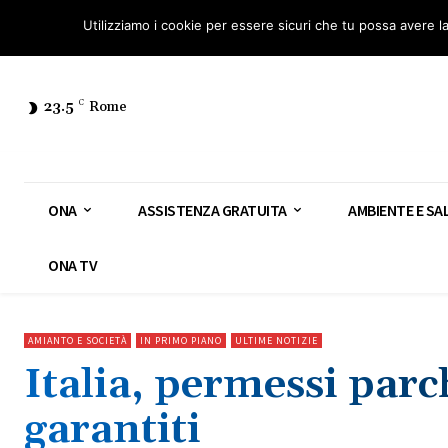
Osservatorio Nazionale Amianto: aderisci
Diventa Guardia Nazionale Ami
Utilizziamo i cookie per essere sicuri che tu possa avere l
23.5
C
Rome
ONA
ASSISTENZA GRATUITA
AMBIENTE E SA
ONA TV
AMIANTO E SOCIETÀ
IN PRIMO PIANO
ULTIME NOTIZIE
Italia, permessi par
garantiti