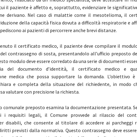
ui il paziente è affetto e, soprattutto, evidenziare le significativ
e derivano. Nel caso di malattie come il mesotelioma, il cert
riduzione della capacità fisica dovuta a difficoltà respiratorie e a
pediscono ai pazienti di percorrere anche brevi distanze.
enuto il certificato medico, il paziente deve compilare il modulo
io del contrassegno di sosta, presentandolo all’ufficio preposto 
esto modulo deve essere corredato da una serie di documenti essenz
a del documento d’identità, il certificato medico e qual
ne medica che possa supportare la domanda. L’obiettivo è 
hiara e completa della situazione del richiedente, in modo ch
a valutare con precisione la richiesta.
icio comunale preposto esamina la documentazione presentata. Se 
ti i requisiti legali, il Comune provvede al rilascio del con
r disabili, che consente al titolare di accedere ai parcheggi ri
 diritti previsti dalla normativa. Questo contrassegno deve esser