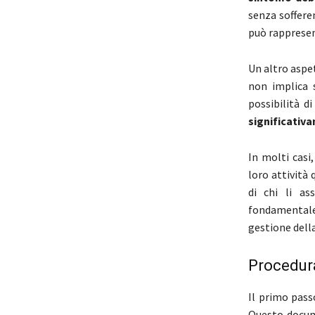
senza soffere
può rappresen
Un altro aspe
non implica 
possibilità di
significativ
In molti casi
loro attività 
di chi li as
fondamental
gestione dell
Procedura
Il primo pass
Questo docume