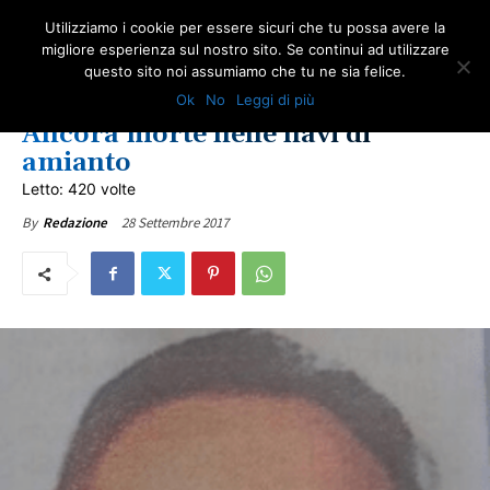
Utilizziamo i cookie per essere sicuri che tu possa avere la
migliore esperienza sul nostro sito. Se continui ad utilizzare
questo sito noi assumiamo che tu ne sia felice.
COMUNICATI ONA
FRIULI-VENEZIA GIULIA
IN PRIMO PIANO
Ok
No
Leggi di più
LOTTA ALL'AMIANTO
NEWS VITTIME DEL DOVERE
ULTIME NOTIZIE
Ancora morte nelle navi di
amianto
Letto: 420 volte
28 Settembre 2017
By
Redazione