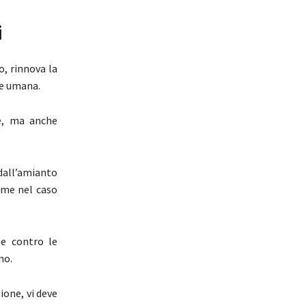
i
, rinnova la
te umana.
re, ma anche
dall’amianto
ome nel caso
e contro le
no.
ione, vi deve