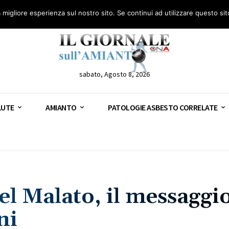
anto – AGN
Consulenza legale gratuita: civile, penale e lavoro
Segnala – AGN
a migliore esperienza sul nostro sito. Se continui ad utilizzare questo si
sabato, Agosto 8, 2026
LUTE
AMIANTO
PATOLOGIE ASBESTO CORRELATE
l Malato, il messaggi
ni