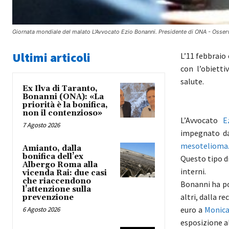
Giornata mondiale del malato L'Avvocato Ezio Bonanni. Presidente di ONA - Osser
Ultimi articoli
L’11 febbraio 
con l’obietti
salute.
Ex Ilva di Taranto,
Bonanni (ONA): «La
priorità è la bonifica,
non il contenzioso»
L’Avvocato
E
7 Agosto 2026
impegnato da 
mesotelioma
Amianto, dalla
bonifica dell’ex
Questo tipo d
Albergo Roma alla
interni.
vicenda Rai: due casi
che riaccendono
Bonanni ha po
l’attenzione sulla
altri, dalla r
prevenzione
euro a
Monica
6 Agosto 2026
esposizione a