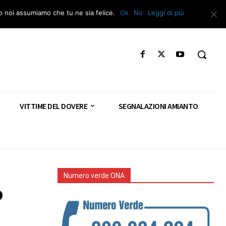
Segnala – Repac
to noi assumiamo che tu ne sia felice.
Ok
No
Leggi di più
VITTIME DEL DOVERE
SEGNALAZIONI AMIANTO
Numero verde ONA
o