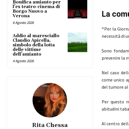
Bonifica amianto per
l’ex teatro-cinema di
Borgo Nuovo a
La comu
Verona
6 Agosto 2026
“
Per la Giorn
Addio al maresciallo
necessità di 
Claudio Apicella,
simbolo della lotta
delle vittime
Sono fondame
dell’amianto
prevenire la 
4 Agosto 2026
Nel caso dell
come unico ag
del tumore al
Per questo m
abitudini tab
Al centro dell
Rita Chessa