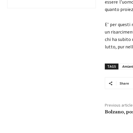
essere l’uomo
quanto proiez
E’ per questi 
un risarcimen
chi ha subito 
lutto, pur nel
TAGS
Amian
Share
Previous article
Bolzano, po