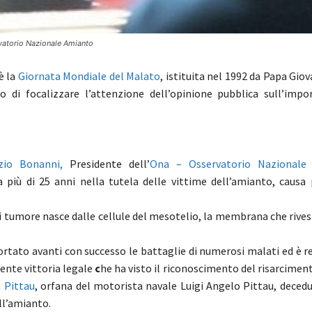
vatorio Nazionale Amianto
è la
Giornata Mondiale del Malato
, istituita nel 1992 da Papa Giov
vo di focalizzare l’attenzione dell’opinione pubblica sull’impo
zio Bonanni,
Presidente dell’
Ona – Osservatorio Nazionale
più di 25 anni nella tutela delle vittime dell’amianto, causa 
.
i tumore nasce dalle cellule del mesotelio, la membrana che rives
rtato avanti con successo le battaglie di numerosi malati ed è re
ecente vittoria legale
c
he ha visto il riconoscimento del risarcimen
 Pittau
, orfana del motorista navale Luigi Angelo Pittau, deced
ll’amianto.