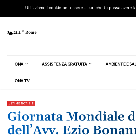
Osservatorio Nazionale Amianto: aderisci
Diventa Guardia Nazionale Ami
Utilizziamo i cookie per essere sicuri che tu possa avere l
21.1
C
Rome
ONA
ASSISTENZA GRATUITA
AMBIENTE E SA
ONA TV
ULTIME NOTIZIE
Giornata Mondiale de
dell’Avv. Ezio Bonan