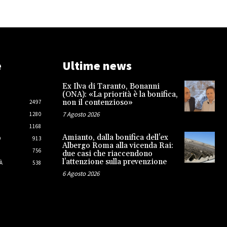
e
Ultime news
Ex Ilva di Taranto, Bonanni
(ONA): «La priorità è la bonifica,
non il contenzioso»
2497
7 Agosto 2026
1280
1168
Amianto, dalla bonifica dell’ex
O
913
Albergo Roma alla vicenda Rai:
756
due casi che riaccendono
l’attenzione sulla prevenzione
À
538
6 Agosto 2026