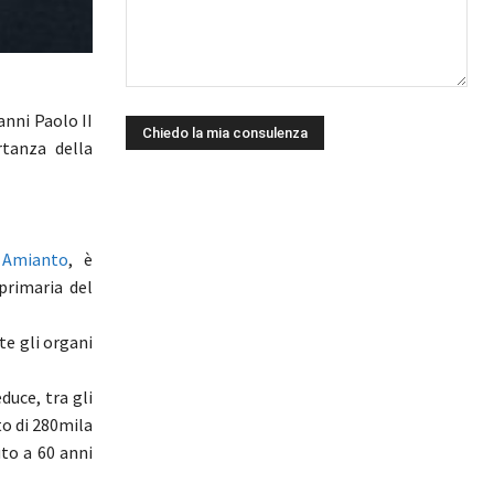
anni Paolo II
rtanza della
 Amianto
, è
primaria del
te gli organi
duce, tra gli
to di 280mila
uto a 60 anni