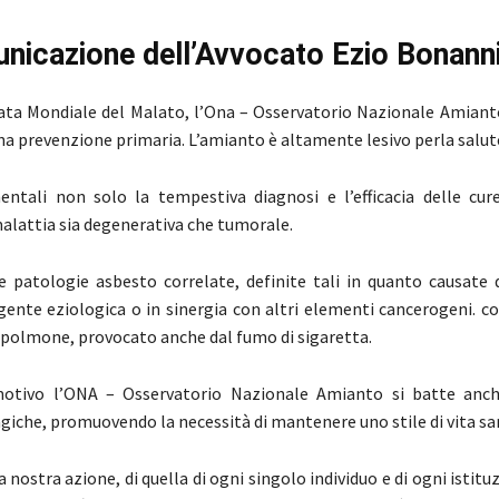
nicazione dell’Avvocato Ezio Bonann
ata Mondiale del Malato, l’Ona – Osservatorio Nazionale Amianto
una prevenzione primaria. L’amianto è altamente lesivo perla salu
ntali non solo la tempestiva diagnosi e l’efficacia delle cu
malattia sia degenerativa che tumorale.
e patologie asbesto correlate, definite tali in quanto causate 
ente eziologica o in sinergia con altri elementi cancerogeni. c
 polmone, provocato anche dal fumo di sigaretta.
otivo l’ONA – Osservatorio Nazionale Amianto si batte anch
agiche, promuovendo la necessità di mantenere uno stile di vita sa
a nostra azione, di quella di ogni singolo individuo e di ogni istituz