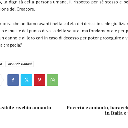
, la dignità della persona umana, il rispetto per sé stesso e per
ione del Creatore.
motivi che andiamo avanti nella tutela dei diritti in sede giudizia
to è inutile dal punto di vista della salute, ma fondamentale per
un danno e ai loro cari in caso di decesso per poter proseguire a v
la tragedia.”
to
Avv. Ezio Bonani
ssibile rischio amianto
Povertà e amianto, baracch
in Italia 