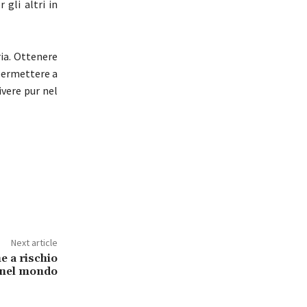
 gli altri in
ria. Ottenere
 permettere a
ivere pur nel
Next article
e a rischio
e nel mondo