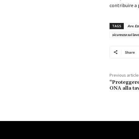
contribuire a 
TAGS
Avv. Ez
sicurezza sul lav
Share
Previous article
“Proteggere
ONA alla ta