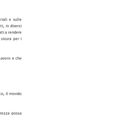
iali e sulle
i, in diversi
ati a rendere
sicura per i
lavoro e che
to, il mondo
urezza possa