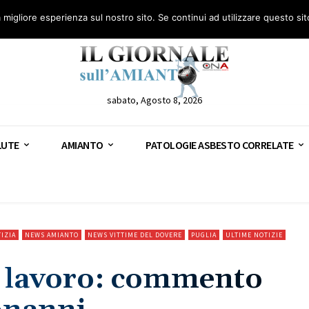
anto – AGN
Consulenza legale gratuita: civile, penale e lavoro
Segnala – AGN
a migliore esperienza sul nostro sito. Se continui ad utilizzare questo si
sabato, Agosto 8, 2026
LUTE
AMIANTO
PATOLOGIE ASBESTO CORRELATE
IZIA
NEWS AMIANTO
NEWS VITTIME DEL DOVERE
PUGLIA
ULTIME NOTIZIE
ul lavoro: commento