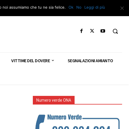
Segnala – Repac
to noi assumiamo che tu ne sia felice.
Ok
No
Leggi di più
VITTIME DEL DOVERE
SEGNALAZIONI AMIANTO
Numero verde ONA