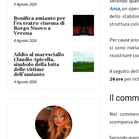
Secondo quant
6 Agosto 2026
Ansa
, un oper
dello stabili
Bonifica amianto per
l’ex teatro-cinema di
struttura col
Borgo Nuovo a
Verona
Per cause anc
6 Agosto 2026
si sono rivel
Addio al maresciallo
ricostruire co
Claudio Apicella,
simbolo della lotta
delle vittime
A seguito del
dell’amianto
24 ore
per ric
4 Agosto 2026
Il comm
Nel commenta
scomparsa del 
Secondo quant