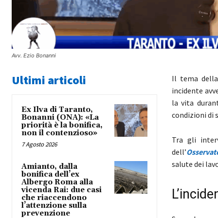
Avv. Ezio Bonanni
Ultimi articoli
Il tema della
incidente avv
la vita duran
Ex Ilva di Taranto,
condizioni di 
Bonanni (ONA): «La
priorità è la bonifica,
non il contenzioso»
Tra gli inte
7 Agosto 2026
dell’
Osservat
salute dei lav
Amianto, dalla
bonifica dell’ex
Albergo Roma alla
vicenda Rai: due casi
L’inciden
che riaccendono
l’attenzione sulla
prevenzione