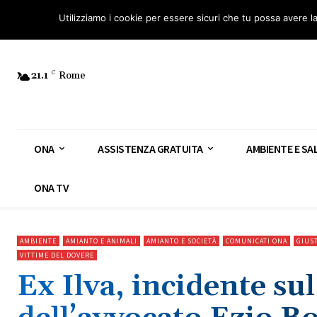
Osservatorio Nazionale Amianto: aderisci
Diventa Guardia Nazionale Ami
Utilizziamo i cookie per essere sicuri che tu possa avere l
21.1
C
Rome
ONA
ASSISTENZA GRATUITA
AMBIENTE E SA
ONA TV
AMBIENTE
AMIANTO E ANIMALI
AMIANTO E SOCIETÀ
COMUNICATI ONA
GIUST
VITTIME DEL DOVERE
Ex Ilva, incidente s