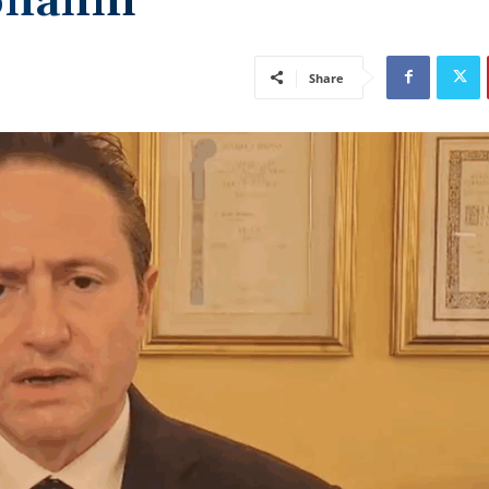
onanni
Share