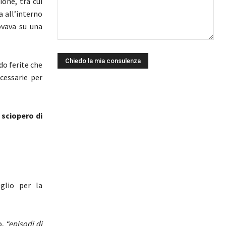
ione, tra cui
a all’interno
ovava su una
do ferite che
cessarie per
o
sciopero di
glio per la
o,
“episodi di