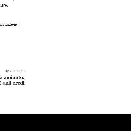
cure.
ale amianto
Next article
da amianto:
€ agli eredi