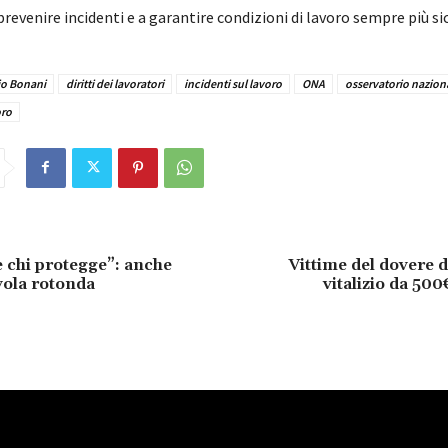
prevenire incidenti e a garantire condizioni di lavoro sempre più si
io Bonani
diritti dei lavoratori
incidenti sul lavoro
ONA
osservatorio nazion
oro
 chi protegge”: anche
Vittime del dovere 
vola rotonda
vitalizio da 500