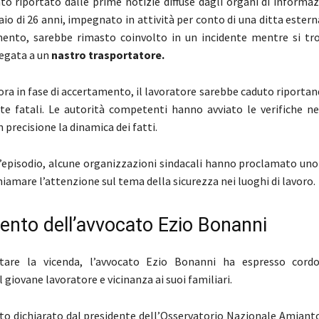
o riportato dalle prime notizie diffuse dagli organi di informaz
aio di 26 anni, impegnato in attività per conto di una ditta estern
mento, sarebbe rimasto coinvolto in un incidente mentre si tr
legata a un
nastro trasportatore.
ora in fase di accertamento, il lavoratore sarebbe caduto riportan
ate fatali. Le autorità competenti hanno avviato le verifiche ne
n precisione la dinamica dei fatti.
l’episodio, alcune organizzazioni sindacali hanno proclamato un
hiamare l’attenzione sul tema della sicurezza nei luoghi di lavoro.
ento dell’avvocato Ezio Bonanni
re la vicenda, l’avvocato Ezio Bonanni ha espresso cordo
giovane lavoratore e vicinanza ai suoi familiari.
o dichiarato dal presidente dell’Osservatorio Nazionale Amiant