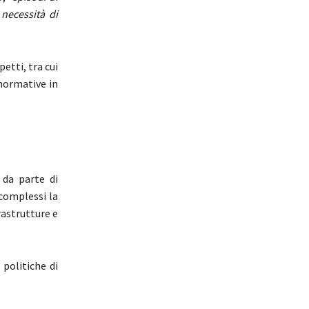
 necessità di
etti, tra cui
 normative in
 da parte di
 complessi la
rastrutture e
 politiche di