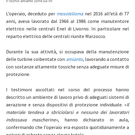
Il rischio amianto corre sui fili
L’operaio, deceduto per
mesotelioma
nel 2016 all’età di 77
anni, aveva lavorato dal 1966 al 1986 come manutentore
elettrico nelle centrali Enel di Livorno. In particolare nel
reparto elettrico delle centrali riunite Marzocco.
Durante la sua attività, si occupava della manutenzione
delle turbine coibentate con
amianto
, lavorando a contatto
con sostanze altamente tossiche senza adeguate misure di
protezione.
I testimoni ascoltati nel corso del processo hanno
descritto un ambiente di lavoro privo di adeguati sistemi di
aerazione e senza dispositivi di protezione individuale. «
Il
materiale tendeva a sbriciolarsi e nessuno dei lavoratori
indossava mascherine»
, hanno dichiarato in aula,
confermando che l’operaio era esposto quotidianamente a
polveri di asbesto senza alcuna tutela.