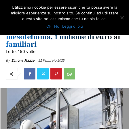
Utilizziamo i cookie per essere sicuri che tu possa avere la
migliore esperienza sul nostro sito. Se continui ad utilizzare
questo sito noi assumiamo che tu ne sia felice.
AMIANTO E SOCIETÀ
IN PRIMO PIANO
ULTIME NOTIZIE
Ok
No
Leggi di più
Enel condannata: morto per
mesotelioma, 1 milione di euro ai
familiari
Letto: 150 volte
21 Febbraio 2025
By
Simona Mazza