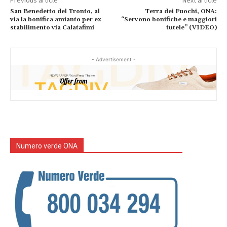
Previous article
Next article
San Benedetto del Tronto, al
Terra dei Fuochi, ONA:
via la bonifica amianto per ex
“Servono bonifiche e maggiori
stabilimento via Calatafimi
tutele” (VIDEO)
- Advertisement -
Numero verde ONA