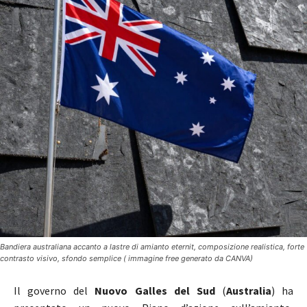
Bandiera australiana accanto a lastre di amianto eternit, composizione realistica, forte
contrasto visivo, sfondo semplice ( immagine free generato da CANVA)
Il governo del
Nuovo Galles del Sud
(
Australia
) ha