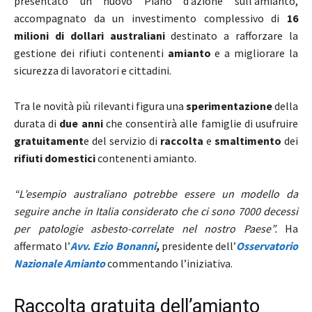
presentato un nuovo Piano d’azione sull’amianto,
accompagnato da un investimento complessivo di
16
milioni di dollari australiani
destinato a rafforzare la
gestione dei rifiuti contenenti
amianto
e a migliorare la
sicurezza di lavoratori e cittadini.
Tra le novità più rilevanti figura una
sperimentazione
della
durata di
due anni
che consentirà alle famiglie di usufruire
gratuitament
e del servizio di
raccolta
e
smaltimento
dei
rifiuti domestici
contenenti amianto.
“L’esempio australiano potrebbe essere un modello da
seguire anche in Italia considerato che ci sono 7000 decessi
per patologie asbesto-correlate nel nostro Paese”.
Ha
affermato l’
Avv. Ezio Bonanni
,
presidente dell’
Osservatorio
Nazionale Amianto
commentando l’iniziativa.
Raccolta gratuita dell’amianto