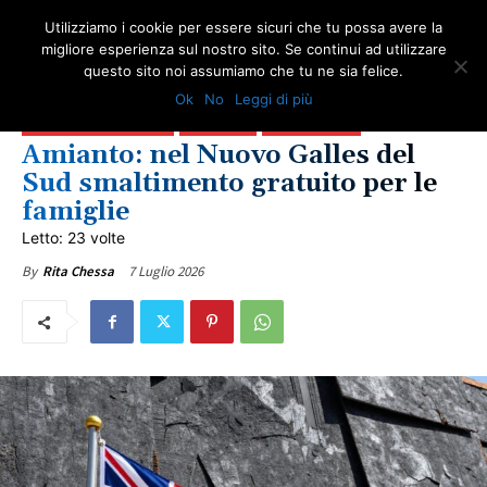
Utilizziamo i cookie per essere sicuri che tu possa avere la
migliore esperienza sul nostro sito. Se continui ad utilizzare
questo sito noi assumiamo che tu ne sia felice.
AMBIENTE
AMIANTO E SOCIETÀ
NEWS AMIANTO
Ok
No
Leggi di più
BANDI DI BONIFICA AMIANTO
LOTTA ALL'AMIANTO
NOTIZIE DAL WEB
NOTIZIE INTERNAZIONALI
ONA RIFIUTI
ULTIME NOTIZIE
Amianto: nel Nuovo Galles del
Sud smaltimento gratuito per le
famiglie
Letto: 23 volte
7 Luglio 2026
By
Rita Chessa