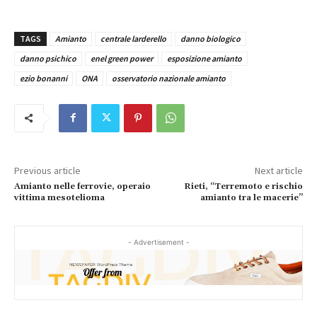
TAGS
Amianto
centrale larderello
danno biologico
danno psichico
enel green power
esposizione amianto
ezio bonanni
ONA
osservatorio nazionale amianto
Previous article
Next article
Amianto nelle ferrovie, operaio
Rieti, “Terremoto e rischio
vittima mesotelioma
amianto tra le macerie”
- Advertisement -