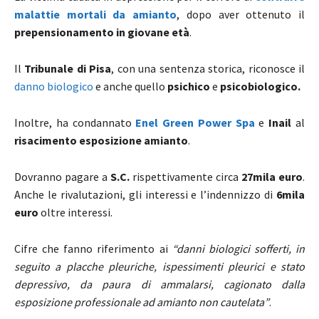
malattie mortali da amianto
, dopo aver ottenuto il
prepensionamento in giovane età
.
Il
Tribunale di Pisa
, con una sentenza storica, riconosce il
danno biologico
e anche quello
psichico
e
psicobiologico.
Inoltre, ha condannato
Enel Green Power Spa
e
Inail
al
risacimento esposizione amianto
.
Dovranno pagare a
S.C.
rispettivamente circa
27mila euro
.
Anche le rivalutazioni, gli interessi e l’indennizzo di
6mila
euro
oltre interessi.
Cifre che fanno riferimento ai
“danni biologici sofferti, in
seguito a placche pleuriche, ispessimenti pleurici e stato
depressivo, da paura di ammalarsi, cagionato dalla
esposizione professionale ad amianto non cautelata”
.