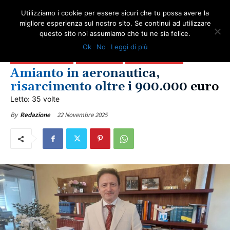
Utilizziamo i cookie per essere sicuri che tu possa avere la
migliore esperienza sul nostro sito. Se continui ad utilizzare
questo sito noi assumiamo che tu ne sia felice.
AMIANTO E SOCIETÀ
COMUNICATI ONA
GIUSTIZIA
IN PRIMO PIANO
Ok
No
Leggi di più
NEWS AMIANTO
AVIAZIONE
FORZE ARMATE
LOTTA ALL'AMIANTO
SICILIA BLOG AMIANTO
ULTIME NOTIZIE
VITTIME DEL DOVERE
Amianto in aeronautica,
risarcimento oltre i 900.000 euro
Letto: 35 volte
22 Novembre 2025
By
Redazione