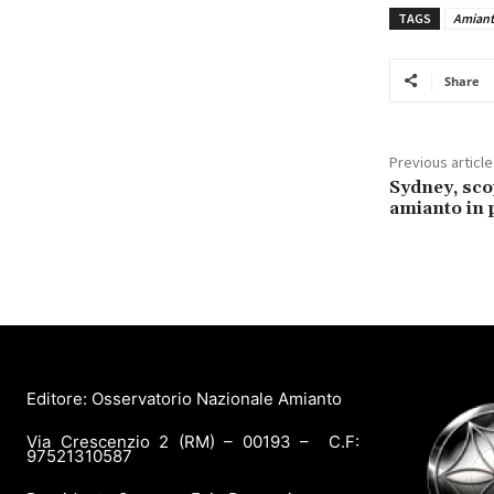
TAGS
Amian
Share
Previous article
Sydney, sco
amianto in 
Editore: Osservatorio Nazionale Amianto
Via Crescenzio 2 (RM) – 00193 – C.F:
97521310587