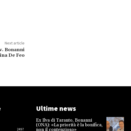
Next article
vv. Bonanni
lina De Feo
e
Ultime news
Ex Ilva di Taranto, Bonanni
(ONA): «La priorità è la bonifica,
non il contenzioso»
2497