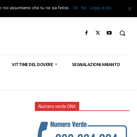
Segnala – Repac
to noi assumiamo che tu ne sia felice.
Ok
No
Leggi di più
VITTIME DEL DOVERE
SEGNALAZIONI AMIANTO
Numero verde ONA