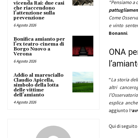
“Pensiamo a c
vicenda Rai: due casi
che riaccendono
pattugliamen
l’attenzione sulla
Come Osservato
prevenzione
e vinto sente
6 Agosto 2026
Bonanni
.
Bonifica amianto per
l’ex teatro-cinema di
Borgo Nuovo a
ONA per 
Verona
6 Agosto 2026
l’amian
Addio al maresciallo
“
La storia del
Claudio Apicella,
simbolo della lotta
altri cancer
delle vittime
l’Osservatori
dell’amianto
4 Agosto 2026
esplica anche
aggiunto l
‘av
Qui di seguito