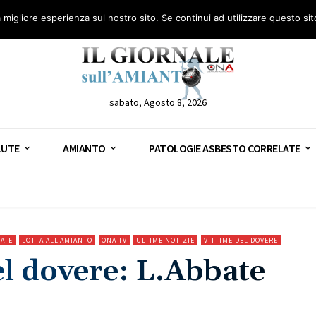
anto – AGN
Consulenza legale gratuita: civile, penale e lavoro
Segnala – AGN
a migliore esperienza sul nostro sito. Se continui ad utilizzare questo si
sabato, Agosto 8, 2026
LUTE
AMIANTO
PATOLOGIE ASBESTO CORRELATE
ATE
LOTTA ALL'AMIANTO
ONA TV
ULTIME NOTIZIE
VITTIME DEL DOVERE
l dovere: L.Abbate