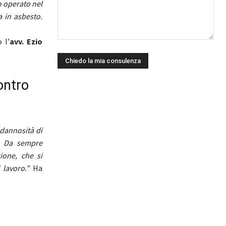
o operato nel
 in asbesto.
 l’
avv. Ezio
ontro
 dannosità di
i. Da sempre
ione, che si
i lavoro.”
Ha