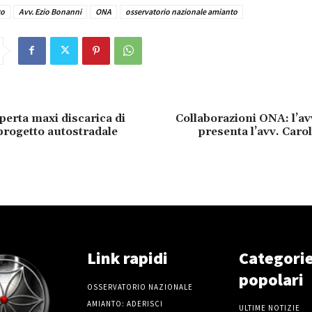
to
Avv. Ezio Bonanni
ONA
osservatorio nazionale amianto
perta maxi discarica di
Collaborazioni ONA: l’a
progetto autostradale
presenta l’avv. Caro
Link rapidi
Categori
popolari
OSSERVATORIO NAZIONALE
AMIANTO: ADERISCI
ULTIME NOTIZIE