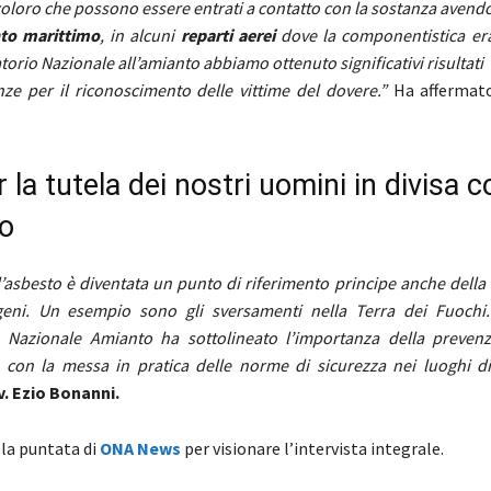
oloro che possono essere entrati a contatto con la sostanza avend
to marittimo
, in alcuni
reparti aerei
dove la componentistica era
rio Nazionale all’amianto abbiamo ottenuto significativi risultati
nze per il riconoscimento delle vittime del dovere.”
Ha affermato
la tutela dei nostri uomini in divisa c
to
l’asbesto è diventata un punto di riferimento principe anche della
ogeni. Un esempio sono gli sversamenti nella Terra dei Fuoch
o Nazionale Amianto ha sottolineato l’importanza della prevenz
 con la messa in pratica delle norme di sicurezza nei luoghi d
v. Ezio Bonanni.
 la puntata di
ONA News
per visionare l’intervista integrale.