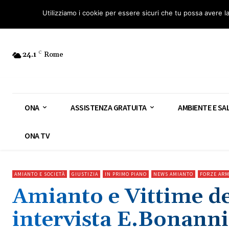
Osservatorio Nazionale Amianto: aderisci
Diventa Guardia Nazionale Ami
Utilizziamo i cookie per essere sicuri che tu possa avere l
24.1
C
Rome
ONA
ASSISTENZA GRATUITA
AMBIENTE E SA
ONA TV
AMIANTO E SOCIETÀ
GIUSTIZIA
IN PRIMO PIANO
NEWS AMIANTO
FORZE ARM
Amianto e Vittime de
intervista E.Bonanni