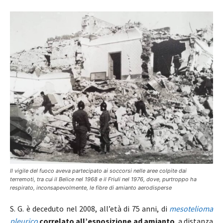
Il vigile del fuoco aveva partecipato ai soccorsi nelle aree colpite dai
terremoti, tra cui il Belice nel 1968 e il Friuli nel 1976, dove, purtroppo ha
respirato, inconsapevolmente, le fibre di amianto aerodisperse
S. G. è deceduto nel 2008, all’età di 75 anni, di
mesotelioma
pleurico
correlato all’esposizione ad amianto
, a distanza