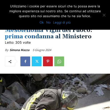
Utilizziamo i cookie per essere sicuri che tu possa avere la
migliore esperienza sul nostro sito. Se continui ad utilizzare
questo sito noi assumiamo che tu ne sia felice.
AMIANTO E SOCIETÀ
GIUSTIZIA
IN PRIMO PIANO
LOTTA ALL'AMIANTO
Ok
No
Leggi di più
NEWS VITTIME DEL DOVERE
ULTIME NOTIZIE
Mesotelioma Vigili del Fuoco:
prima condanna al Ministero
Letto: 305 volte
5 Giugno 2024
By
Simona Mazza