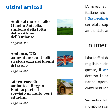
Ultimi articoli
L’emergenza a
italiane più
l’
Osservatori
Addio al maresciallo
correlate sup
Claudio Apicella,
simbolo della lotta
ambientale an
delle vittime
dell’amianto
4 Agosto 2026
I numeri
Amianto, UK:
I dati diffus
aumentano controlli
su sicurezza nei luoghi
migliaia di ci
di lavoro
queste, il
me
4 Agosto 2026
decesso. Le a
hanno operat
Micro-raccolta
amianto a Reggio
contenenti a
Emilia: parte il
servizio gratuito per i
cittadini
Secondo i dati
4 Agosto 2026
monitora i ca