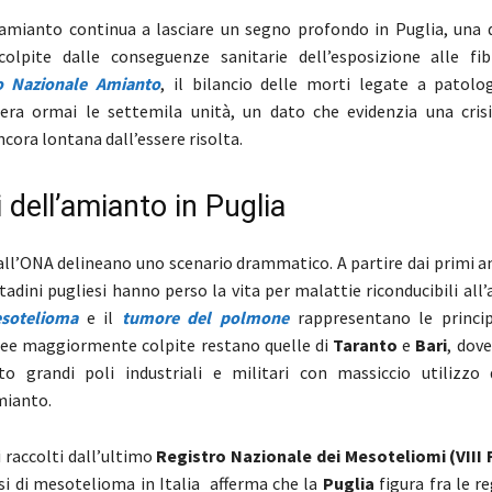
mianto continua a lasciare un segno profondo in Puglia, una d
 colpite dalle conseguenze sanitarie dell’esposizione alle fi
o Nazionale Amianto
, il bilancio delle morti legate a patolo
era ormai le settemila unità, un dato che evidenzia una crisi
cora lontana dall’essere risolta.
 dell’amianto in Puglia
i dall’ONA delineano uno scenario drammatico. A partire dai primi 
ttadini pugliesi hanno perso la vita per malattie riconducibili all
sotelioma
e il
tumore del polmone
rappresentano le princip
ree maggiormente colpite restano quelle di
Taranto
e
Bari
, dov
o grandi poli industriali e militari con massiccio utilizzo 
mianto.
 raccolti dall’ultimo
Registro Nazionale dei Mesoteliomi (VIII
si di mesotelioma in Italia afferma che la
Puglia
figura fra le r