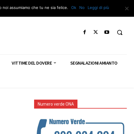
Segnala – Repac
to noi assumiamo che tu ne sia felice.
Ok
No
Leggi di più
VITTIME DEL DOVERE
SEGNALAZIONI AMIANTO
Numero verde ONA