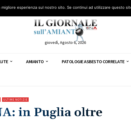
anto – AGN
Consulenza legale gratuita: civile, penale e lavoro
Segnala – AGN
a migliore esperienza sul nostro sito. Se continui ad utilizzare questo si
giovedì, Agosto 6, 2026
LUTE
AMIANTO
PATOLOGIE ASBESTO CORRELATE
ULTIME NOTIZIE
: in Puglia oltre