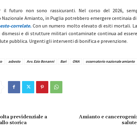
 il futuro non sono rassicuranti. Nel corso del 2026, sem
o Nazionale Amianto, in Puglia potrebbero emergere centinaia di 
esto-correlate.
Con un numero molto elevato di esiti mortali. La
ali dismessi e di strutture militari contaminate continua ad esser
alute pubblica. Urgenti gli interventi di bonifica e prevenzione.
to
asbesto
Avv. Ezio Bonanni
Bari
ONA
osservatorio nazionale amianto
olta previdenziale a
Amianto e cancerogeni
llo storica
salut