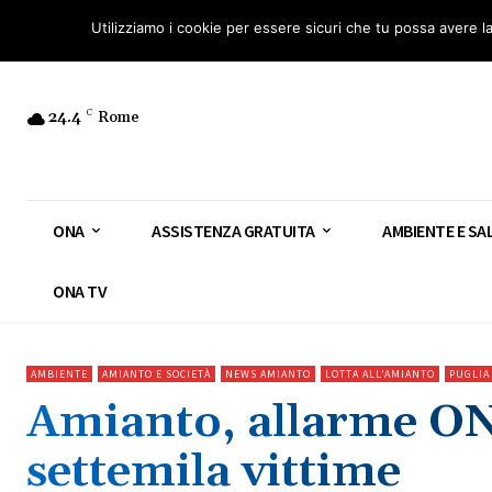
Osservatorio Nazionale Amianto: aderisci
Diventa Guardia Nazionale Ami
Utilizziamo i cookie per essere sicuri che tu possa avere l
24.4
C
Rome
ONA
ASSISTENZA GRATUITA
AMBIENTE E SA
ONA TV
AMBIENTE
AMIANTO E SOCIETÀ
NEWS AMIANTO
LOTTA ALL'AMIANTO
PUGLIA
Amianto, allarme ONA
settemila vittime