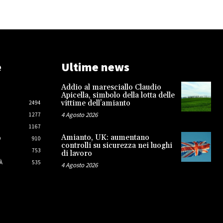
e
Ultime news
Addio al maresciallo Claudio
Apicella, simbolo della lotta delle
vittime dell’amianto
2494
4 Agosto 2026
1277
1167
Amianto, UK: aumentano
O
910
controlli su sicurezza nei luoghi
753
di lavoro
À
535
4 Agosto 2026