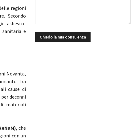
elle regioni
bre. Secondo
gie asbesto-
 sanitaria e
anni Novanta,
’amianto. Tra
ali cause di
e per decenni
di materiali
 ReNaM)
, che
egioni con un