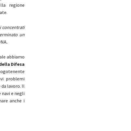
lla regione
ate.
i concentrati
eterminato un
 ONA
.
uale abbiamo
della Difesa
luogotenente
vi problemi
da lavoro. Il
 navi e negli
nare anche i