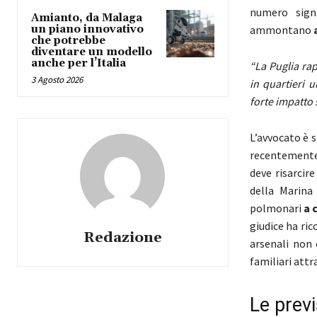
numero sign
Amianto, da Malaga
un piano innovativo
ammontano
che potrebbe
diventare un modello
anche per l’Italia
“La Puglia ra
3 Agosto 2026
in quartieri 
forte impatto 
L’avvocato è 
recentemente 
deve risarcir
della Marina
polmonari
a 
giudice ha ric
Redazione
arsenali non
familiari attra
Le previ