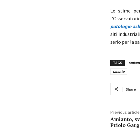
Le stime per
l’Osservatori
patologie asb
siti industri
serio per la s
TAGS
Amian
taranto
Share
Previous article
Amianto, sv
Priolo Garga