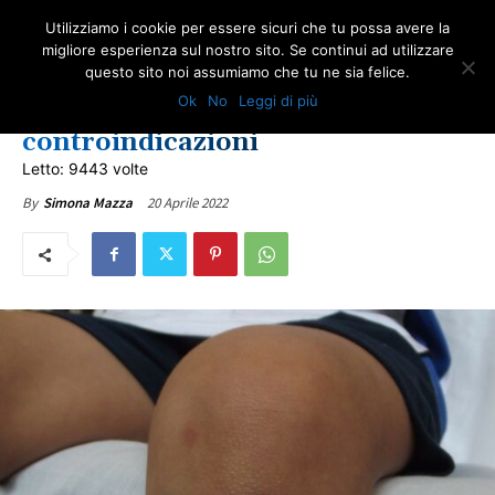
Utilizziamo i cookie per essere sicuri che tu possa avere la
migliore esperienza sul nostro sito. Se continui ad utilizzare
questo sito noi assumiamo che tu ne sia felice.
SALUTE
ULTIME NOTIZIE
Ok
No
Leggi di più
Acqua ossigenata: usi meno noti e
controindicazioni
Letto: 9443 volte
20 Aprile 2022
By
Simona Mazza