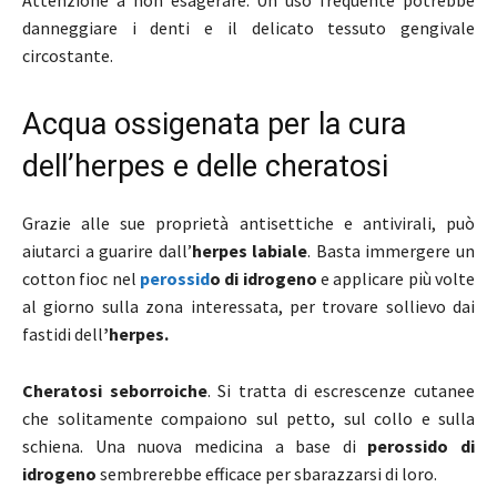
Attenzione a non esagerare. Un uso frequente potrebbe
danneggiare i denti e il delicato tessuto gengivale
circostante.
Acqua ossigenata per la cura
dell’herpes e delle cheratosi
Grazie alle sue proprietà antisettiche e antivirali, può
aiutarci a guarire dall’
herpes labiale
. Basta immergere un
cotton fioc nel
perossid
o di idrogeno
e applicare più volte
al giorno sulla zona interessata, per trovare sollievo dai
fastidi dell
’herpes.
Cheratosi seborroiche
. Si tratta di escrescenze cutanee
che solitamente compaiono sul petto, sul collo e sulla
schiena. Una nuova medicina a base di
perossido di
idrogeno
sembrerebbe efficace per sbarazzarsi di loro.