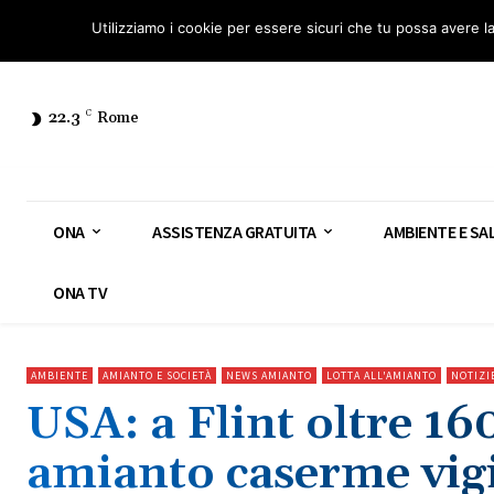
Osservatorio Nazionale Amianto: aderisci
Diventa Guardia Nazionale Ami
Utilizziamo i cookie per essere sicuri che tu possa avere l
22.3
C
Rome
ONA
ASSISTENZA GRATUITA
AMBIENTE E SA
ONA TV
AMBIENTE
AMIANTO E SOCIETÀ
NEWS AMIANTO
LOTTA ALL'AMIANTO
NOTIZI
USA: a Flint oltre 16
amianto caserme vigi