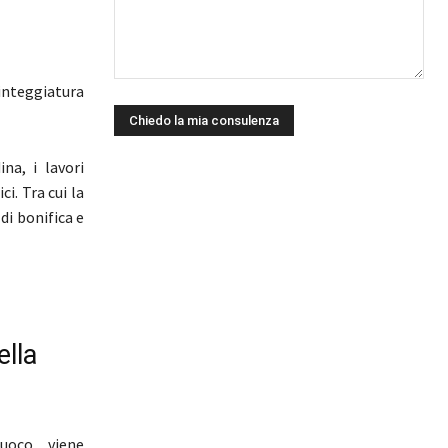
tinteggiatura
na, i lavori
i. Tra cui la
di bonifica e
ella
uoco, viene