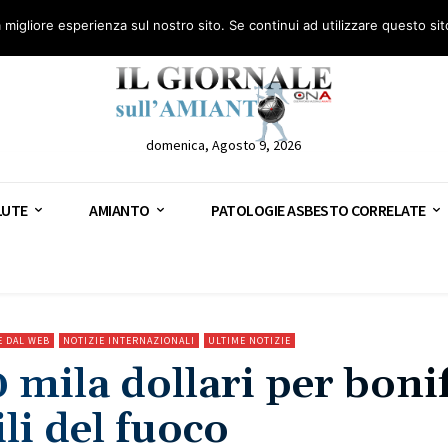
anto – AGN
Consulenza legale gratuita: civile, penale e lavoro
Segnala – AGN
a migliore esperienza sul nostro sito. Se continui ad utilizzare questo si
domenica, Agosto 9, 2026
LUTE
AMIANTO
PATOLOGIE ASBESTO CORRELATE
E DAL WEB
NOTIZIE INTERNAZIONALI
ULTIME NOTIZIE
0 mila dollari per boni
li del fuoco