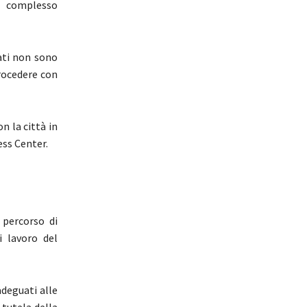
el complesso
ati non sono
procedere con
n la città in
ess Center.
 percorso di
i lavoro del
adeguati alle