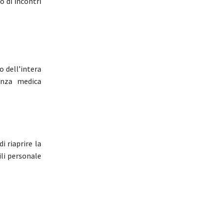
o di incontri
o dell’intera
enza medica
i riaprire la
li personale