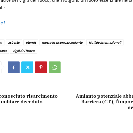
ative dei vigili del fuoco, che svolgono un ruolo essenziale nella
le.
ue1
to
asbesto
eternit
messa in sicurezza amianto
Notizie Internazionali
aria
vigili del fuoco
conosciuto risarcimento
Amianto potenziale abb
ex militare deceduto
Barriera (CT), l’impor
se