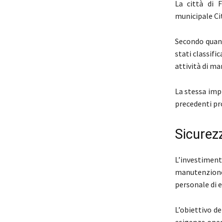
La città di 
municipale Ci
Secondo quant
stati classif
attività di m
La stessa imp
precedenti pro
Sicurezz
L’investimen
manutenzione
personale di 
L’obiettivo d