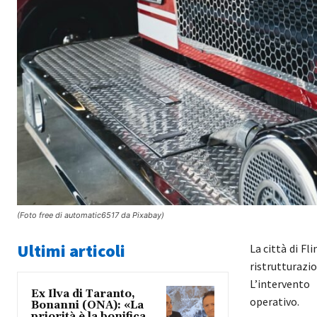
(Foto free di automatic6517 da Pixabay)
Ultimi articoli
La città di Fli
ristrutturazi
L’intervento
Ex Ilva di Taranto,
operativo.
Bonanni (ONA): «La
priorità è la bonifica,