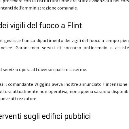
i procedere con la ristrutturazione era stata evidenziata nel cors
entanti dell’amministrazione comunale.
dei vigili del fuoco a Flint
int gestisce l’unico dipartimento dei vigili del fuoco a tempo pien
nesee. Garantendo servizi di soccorso antincendio e assist
l servizio opera attraverso quattro caserme.
si il comandante Wiggins aveva inoltre annunciato l’intenzione d
ruttura attualmente non operativa, non appena saranno disponibi
nuove attrezzature.
erventi sugli edifici pubblici