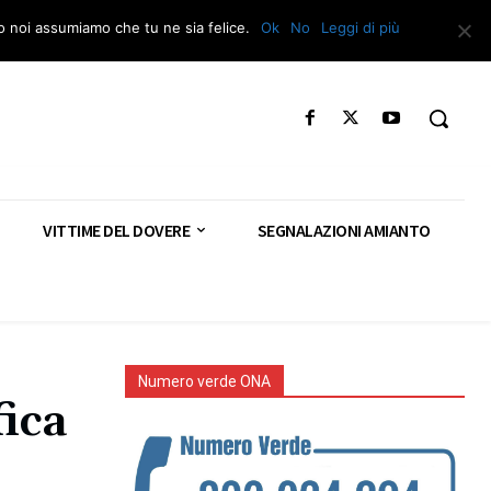
Segnala – Repac
to noi assumiamo che tu ne sia felice.
Ok
No
Leggi di più
VITTIME DEL DOVERE
SEGNALAZIONI AMIANTO
Numero verde ONA
fica