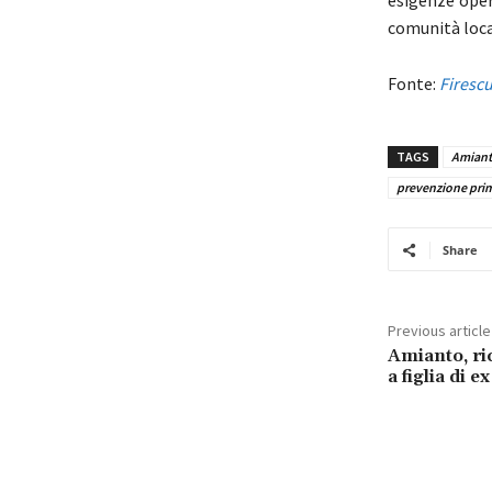
esigenze oper
comunità loca
Fonte:
Firesc
TAGS
Amian
prevenzione prim
Share
Previous article
Amianto, ri
a figlia di 