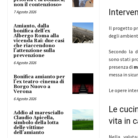
non il contenzioso»
Interve
7 Agosto 2026
Amianto, dalla
Il progetto pr
bonifica dell’ex
degli ambienti 
Albergo Roma alla
vicenda Rai: due casi
che riaccendono
l’attenzione sulla
Secondo la d
prevenzione
sono stati pr
6 Agosto 2026
presenza di
m
messa in sicu
Bonifica amianto per
l’ex teatro-cinema di
Borgo Nuovo a
Le opere inter
Verona
6 Agosto 2026
Le cuci
Addio al maresciallo
Claudio Apicella,
vita in
simbolo della lotta
delle vittime
dell’amianto
Nella valuta