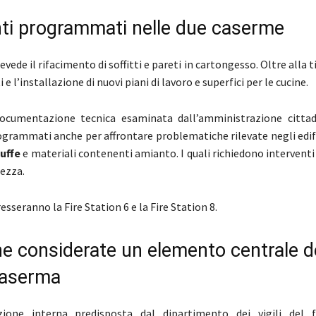
nti programmati nelle due caserme
evede il rifacimento di soffitti e pareti in cartongesso. Oltre alla 
e l’installazione di nuovi piani di lavoro e superfici per le cucine.
ocumentazione tecnica esaminata dall’amministrazione cittadi
ogrammati anche per affrontare problematiche rilevate negli edific
uffe
e materiali contenenti amianto. I quali richiedono interventi 
rezza.
esseranno la Fire Station 6 e la Fire Station 8.
ne considerate un elemento centrale d
 caserma
zione interna predisposta dal dipartimento dei vigili del f