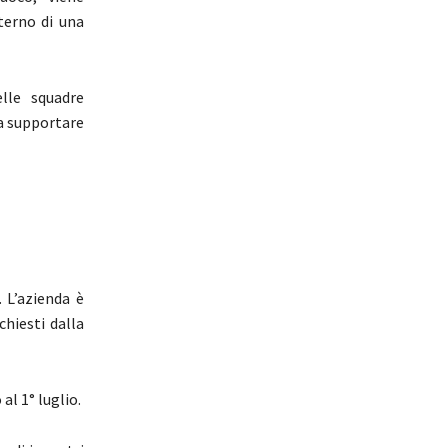
terno di una
elle squadre
 a supportare
 L’azienda è
chiesti dalla
al 1° luglio.