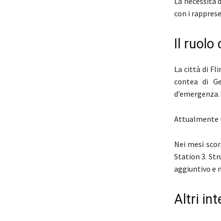
La necessità d
con i rappres
Il ruolo 
La città di Fl
contea di Ge
d’emergenza.
Attualmente i
Nei mesi scor
Station 3. St
aggiuntivo e 
Altri int