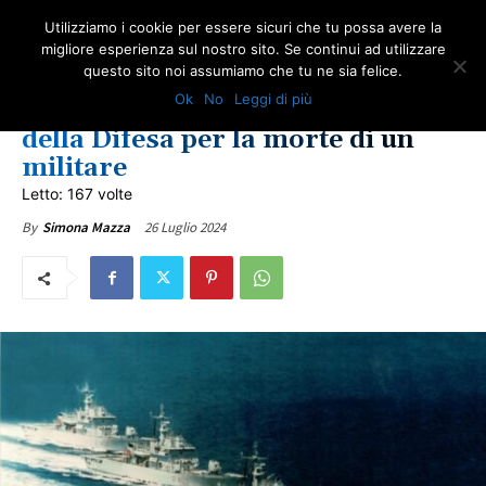
Utilizziamo i cookie per essere sicuri che tu possa avere la
migliore esperienza sul nostro sito. Se continui ad utilizzare
questo sito noi assumiamo che tu ne sia felice.
IN PRIMO PIANO
MARITTIMI
ULTIME NOTIZIE
Ok
No
Leggi di più
Il TAR condanna il Ministero
della Difesa per la morte di un
militare
Letto: 167 volte
26 Luglio 2024
By
Simona Mazza