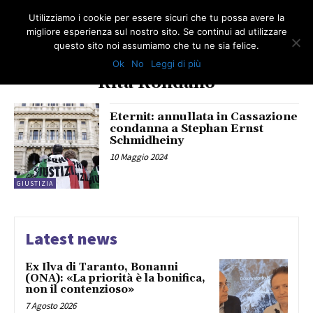
Utilizziamo i cookie per essere sicuri che tu possa avere la
migliore esperienza sul nostro sito. Se continui ad utilizzare
questo sito noi assumiamo che tu ne sia felice.
Ok
No
Leggi di più
TAG
Rita Rondano
Eternit: annullata in Cassazione
condanna a Stephan Ernst
Schmidheiny
10 Maggio 2024
GIUSTIZIA
Latest news
Ex Ilva di Taranto, Bonanni
(ONA): «La priorità è la bonifica,
non il contenzioso»
7 Agosto 2026