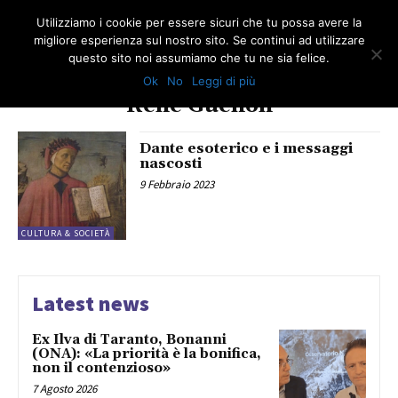
Utilizziamo i cookie per essere sicuri che tu possa avere la
migliore esperienza sul nostro sito. Se continui ad utilizzare
questo sito noi assumiamo che tu ne sia felice.
Ok
No
Leggi di più
TAG
René Guénon
Dante esoterico e i messaggi
nascosti
9 Febbraio 2023
CULTURA & SOCIETÀ
Latest news
Ex Ilva di Taranto, Bonanni
(ONA): «La priorità è la bonifica,
non il contenzioso»
7 Agosto 2026