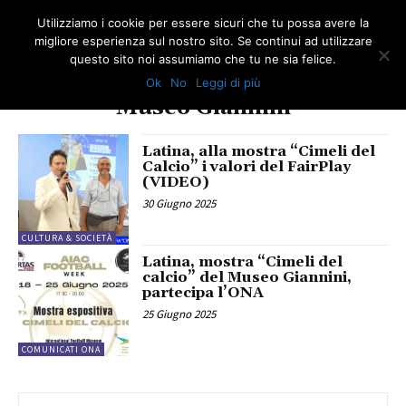
Utilizziamo i cookie per essere sicuri che tu possa avere la
migliore esperienza sul nostro sito. Se continui ad utilizzare
questo sito noi assumiamo che tu ne sia felice.
Ok
No
Leggi di più
TAG
Museo Giannini
Latina, alla mostra “Cimeli del
Calcio” i valori del FairPlay
(VIDEO)
30 Giugno 2025
CULTURA & SOCIETÀ
Latina, mostra “Cimeli del
calcio” del Museo Giannini,
partecipa l’ONA
25 Giugno 2025
COMUNICATI ONA