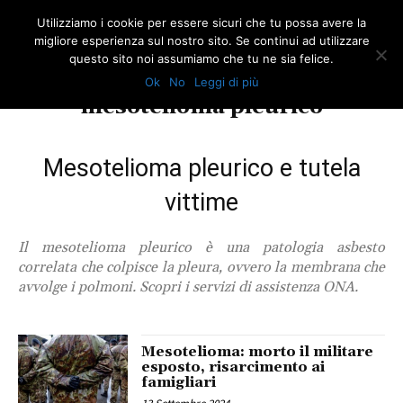
Utilizziamo i cookie per essere sicuri che tu possa avere la
migliore esperienza sul nostro sito. Se continui ad utilizzare
questo sito noi assumiamo che tu ne sia felice.
Ok
No
Leggi di più
TAG
mesotelioma pleurico
Mesotelioma pleurico e tutela
vittime
Il mesotelioma pleurico è una patologia asbesto
correlata che colpisce la pleura, ovvero la membrana che
avvolge i polmoni. Scopri i servizi di assistenza ONA.
Mesotelioma: morto il militare
esposto, risarcimento ai
famigliari