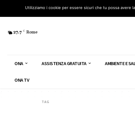
Osservatorio Nazionale Amianto: aderisci
Diventa Guardia Nazionale Ami
Utilizziamo i cookie per essere sicuri che tu possa avere l
27.7
C
Rome
ONA
ASSISTENZA GRATUITA
AMBIENTE E SA
ONA TV
TAG