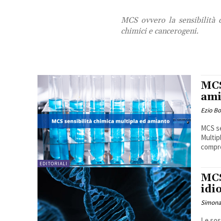
MCS ovvero la sensibilità c
chimici e cancerogeni.
MCS
ami
Ezio B
MCS se
Multip
compro
EDITORIALI
MCS
idi
Simona
Le sos