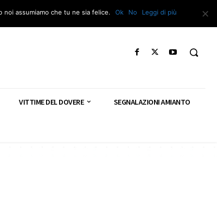
Segnala – Repac
to noi assumiamo che tu ne sia felice.
Ok
No
Leggi di più
VITTIME DEL DOVERE
SEGNALAZIONI AMIANTO