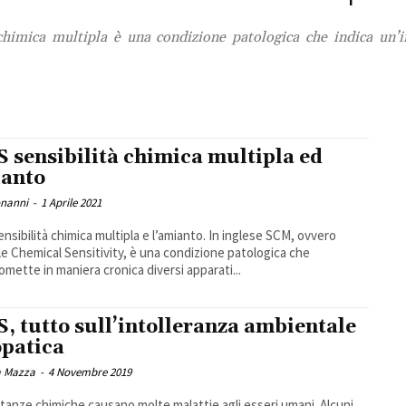
himica multipla è una condizione patologica che indica un’i
 sensibilità chimica multipla ed
anto
onanni
-
1 Aprile 2021
nsibilità chimica multipla e l’amianto. In inglese SCM, ovvero
le Chemical Sensitivity, è una condizione patologica che
mette in maniera cronica diversi apparati...
, tutto sull’intolleranza ambientale
opatica
 Mazza
-
4 Novembre 2019
tanze chimiche causano molte malattie agli esseri umani. Alcuni