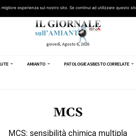
anto – AGN
Consulenza legale gratuita: civile, penale e lavoro
Segnala – AGN
a migliore esperienza sul nostro sito. Se continui ad utilizzare questo si
giovedì, Agosto 6, 2026
LUTE
AMIANTO
PATOLOGIE ASBESTO CORRELATE
MCS
MCS: sensibilità chimica multipla