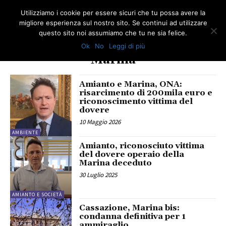
Utilizziamo i cookie per essere sicuri che tu possa avere la
migliore esperienza sul nostro sito. Se continui ad utilizzare
questo sito noi assumiamo che tu ne sia felice.
Ok
No
Leggi di più
TAG
Marina
Amianto e Marina, ONA:
risarcimento di 200mila euro e
riconoscimento vittima del
dovere
10 Maggio 2026
AMBIENTE
Amianto, riconosciuto vittima
del dovere operaio della
Marina deceduto
30 Luglio 2025
AMIANTO E SOCIETÀ
Cassazione, Marina bis:
condanna definitiva per 1
ammiraglio