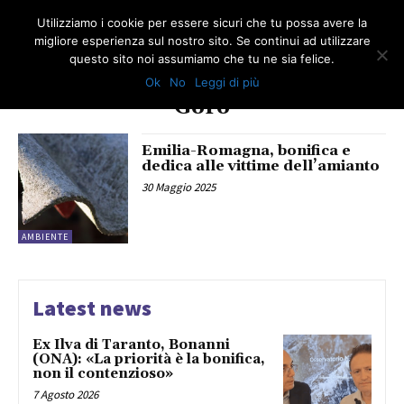
Utilizziamo i cookie per essere sicuri che tu possa avere la
migliore esperienza sul nostro sito. Se continui ad utilizzare
questo sito noi assumiamo che tu ne sia felice.
Ok
No
Leggi di più
TAG
Goro
Emilia-Romagna, bonifica e
dedica alle vittime dell’amianto
30 Maggio 2025
AMBIENTE
Latest news
Ex Ilva di Taranto, Bonanni
(ONA): «La priorità è la bonifica,
non il contenzioso»
7 Agosto 2026