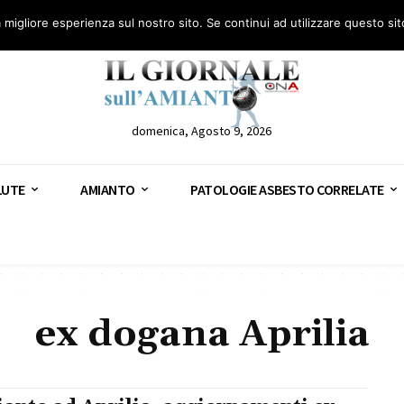
anto – AGN
Consulenza legale gratuita: civile, penale e lavoro
Segnala – AGN
a migliore esperienza sul nostro sito. Se continui ad utilizzare questo si
domenica, Agosto 9, 2026
LUTE
AMIANTO
PATOLOGIE ASBESTO CORRELATE
ex dogana Aprilia