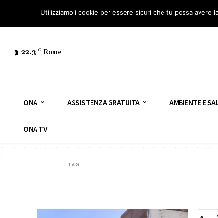
Osservatorio Nazionale Amianto: aderisci
Diventa Guardia Nazionale Ami
Utilizziamo i cookie per essere sicuri che tu possa avere l
22.3
C
Rome
ONA
ASSISTENZA GRATUITA
AMBIENTE E SA
ONA TV
TAG