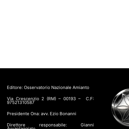
Editore: Osservatorio Nazionale Amianto
Via Crescenzio 2 (RM) – 00193 – C.F:
97521310587
Presidente Ona: avv. Ezio Bonanni
Direttore responsabile: Gianni
Avvantaggiato