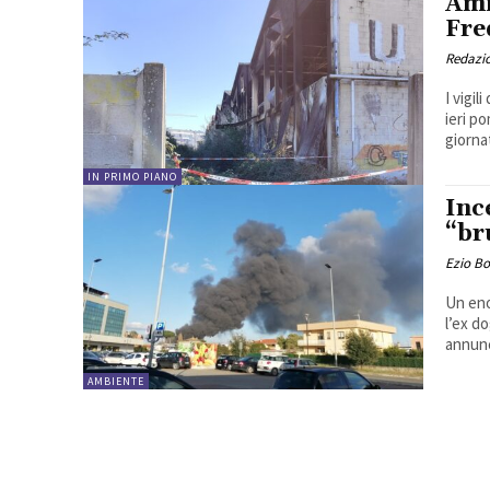
Ami
Fre
Redazi
I vigil
ieri p
giornat
IN PRIMO PIANO
Inc
“br
Ezio B
Un eno
l’ex d
annunc
AMBIENTE