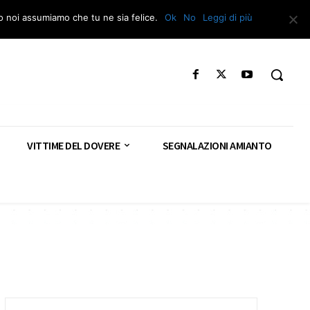
Segnala – Repac
to noi assumiamo che tu ne sia felice.
Ok
No
Leggi di più
VITTIME DEL DOVERE
SEGNALAZIONI AMIANTO