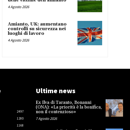
delle vittime dell’amianto
4 Agosto 2026
Amianto, UK: aumentano
controlli su sicurezza nei
luoghi di lavoro
4 Agosto 2026
e
Ultime news
Ex Ilva di Taranto, Bonanni
(ONA): «La priorità è la bonifica,
non il contenzioso»
2497
7 Agosto 2026
1280
1168