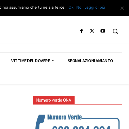
Segnala – Repac
to noi assumiamo che tu ne sia felice.
Ok
No
Leggi di più
VITTIME DEL DOVERE
SEGNALAZIONI AMIANTO
Numero verde ONA