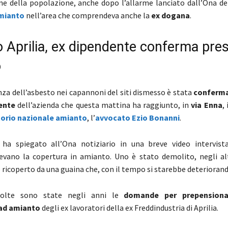
e della popolazione, anche dopo l’allarme lanciato dall’Ona del
mianto
nell’area che comprendeva anche la
ex dogana
.
o Aprilia, ex dipendente conferma pre
o
nza dell’asbesto nei capannoni del siti dismesso è stata
conferm
ente
dell’azienda che questa mattina ha raggiunto, in
via Enna
,
orio nazionale amianto
, l’
avvocato Ezio Bonanni
.
i ha spiegato all’Ona notiziario in una breve video intervist
vano la copertura in amianto. Uno è stato demolito, negli alt
 ricoperto da una guaina che, con il tempo si starebbe deteriorand
olte sono state negli anni le
domande per prepension
ad amianto
degli ex lavoratori della ex Freddindustria di Aprilia.