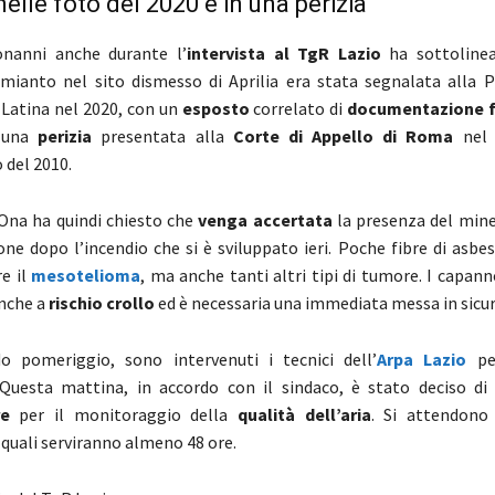
elle foto del 2020 e in una perizia
onanni anche durante l’
intervista al TgR Lazio
ha sottoline
mianto nel sito dismesso di Aprilia era stata segnalata alla P
 Latina nel 2020, con un
esposto
correlato di
documentazione f
 una
perizia
presentata alla
Corte di Appello di Roma
nel 
del 2010.
 Ona ha quindi chiesto che
venga accertata
la presenza del miner
ne dopo l’incendio che si è sviluppato ieri. Poche fibre di asbe
re il
mesotelioma
, ma anche tanti altri tipi di tumore. I capan
nche a
rischio crollo
ed è necessaria una immediata messa in sicu
do pomeriggio, sono intervenuti i tecnici dell’
Arpa Lazio
pe
Questa mattina, in accordo con il sindaco, è stato deciso di i
e
per il monitoraggio della
qualità dell’aria
. Si attendono
 i quali serviranno almeno 48 ore.