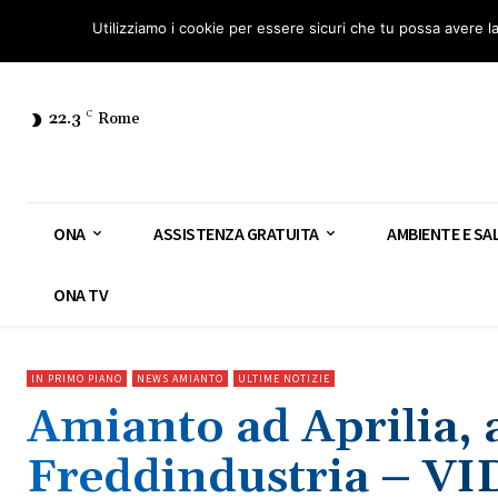
Osservatorio Nazionale Amianto: aderisci
Diventa Guardia Nazionale Ami
Utilizziamo i cookie per essere sicuri che tu possa avere l
22.3
C
Rome
ONA
ASSISTENZA GRATUITA
AMBIENTE E SA
ONA TV
IN PRIMO PIANO
NEWS AMIANTO
ULTIME NOTIZIE
Amianto ad Aprilia,
Freddindustria – V