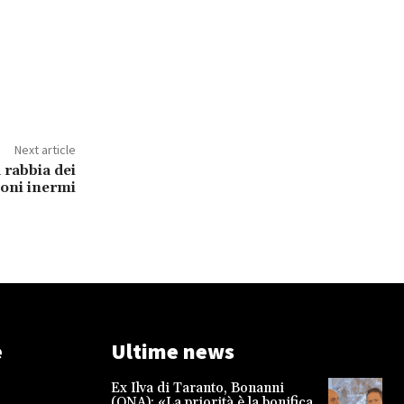
Next article
 rabbia dei
oni inermi
e
Ultime news
Ex Ilva di Taranto, Bonanni
(ONA): «La priorità è la bonifica,