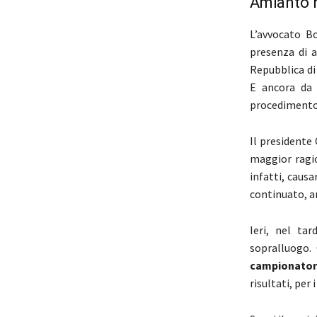
Amianto n
L’avvocato B
presenza di a
Repubblica di
E ancora da
procedimento 
Il presidente
maggior ragio
infatti, causa
continuato, a
Ieri, nel tar
sopralluogo. 
campionator
risultati, per