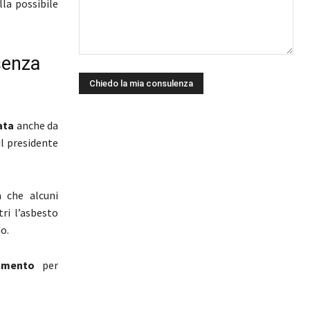
la possibile
senza
ata
anche da
 il presidente
a che alcuni
ri l’asbesto
o.
amento
per