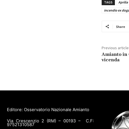
TAGS
Aprilia
incendio ex doga
Share
Previous article
Amianto in 
vicenda
Editore: Osservatorio Nazionale Amianto
Via Crescenzio 2 (RM) – 00193 – C.F:
97521310587