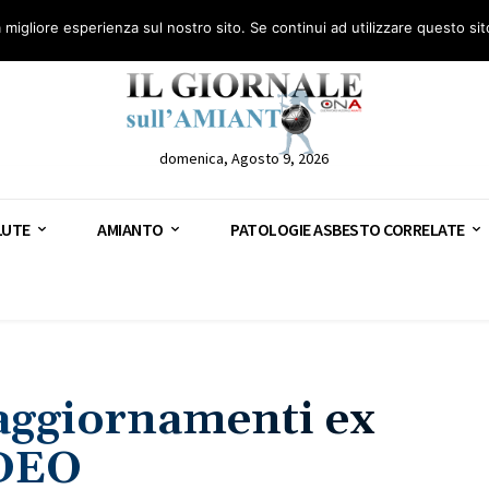
anto – AGN
Consulenza legale gratuita: civile, penale e lavoro
Segnala – AGN
a migliore esperienza sul nostro sito. Se continui ad utilizzare questo si
domenica, Agosto 9, 2026
LUTE
AMIANTO
PATOLOGIE ASBESTO CORRELATE
 aggiornamenti ex
IDEO