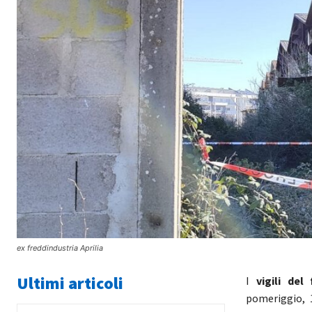
ex freddindustria Aprilia
Ultimi articoli
I
vigili de
pomeriggio, 