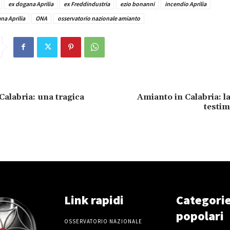
ex dogana Aprilia
ex Freddindustria
ezio bonanni
incendio Aprilia
na Aprilia
ONA
osservatorio nazionale amianto
Calabria: una tragica
Amianto in Calabria: la
testim
Link rapidi
Categori
popolari
OSSERVATORIO NAZIONALE