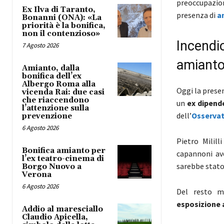
preoccupazion
Ex Ilva di Taranto,
presenza di
a
Bonanni (ONA): «La
priorità è la bonifica,
non il contenzioso»
Incendi
7 Agosto 2026
amiant
Amianto, dalla
bonifica dell’ex
Albergo Roma alla
Oggi la prese
vicenda Rai: due casi
che riaccendono
un
ex dipend
l’attenzione sulla
dell’
Osservat
prevenzione
6 Agosto 2026
Pietro Milill
Bonifica amianto per
capannoni ave
l’ex teatro-cinema di
sarebbe stato
Borgo Nuovo a
Verona
6 Agosto 2026
Del resto m
esposizione 
Addio al maresciallo
Claudio Apicella,