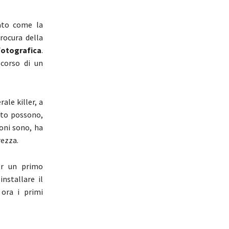
ato come la
rocura della
otografica
.
corso di un
ale killer, a
sto possono,
noni sono, ha
rezza.
r un primo
nstallare il
 ora i primi