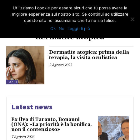
Utilizziamo i cookie per essere sicuri che tu possa avere la
migliore esperienza sul nostro sito. Se continui ad utilizzare
questo sito noi assumiamo che tu ne sia felice.
Ok
No
Leggi di più
TAG
dermatite atopica
Dermatite atopica: prima della
terapia, la visita oculistica
2 Agosto 2023
LAZIO
Latest news
Ex Ilva di Taranto, Bonanni
(ONA): «La priorità è la bonifica,
non il contenzioso»
7 Agosto 2026