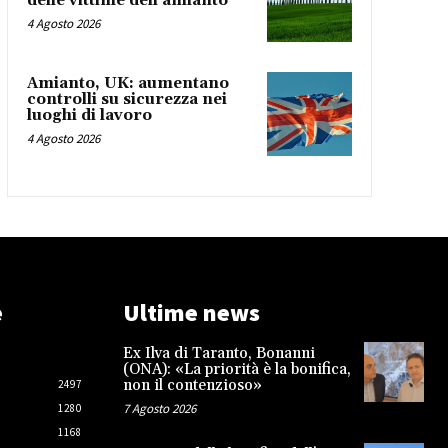
delle vittime dell’amianto
4 Agosto 2026
Amianto, UK: aumentano
controlli su sicurezza nei
luoghi di lavoro
4 Agosto 2026
e
Ultime news
Ex Ilva di Taranto, Bonanni
(ONA): «La priorità è la bonifica,
non il contenzioso»
2497
7 Agosto 2026
1280
1168