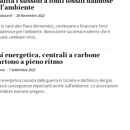
alita i sussidi a fonti fossili dannose
 l’ambiente
Colasanti
-
30 Novembre 2022
ia (e tanti altri Paesi del mondo), continuano a finanziare fonti
i dannose per l’ambiente. Nonostante sia ormai evidente che è
ario cambiare rotta...
si energetica, centrali a carbone
artono a pieno ritmo
one
-
7 Settembre 2022
si energetica causata dalla guerra in Ucraina e dal blocco del gas
avrà conseguenze importanti anche sull’ambiente. Le associazioni
taliste avevano pregato...