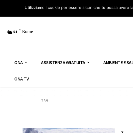
Osservatorio Nazionale Amianto: aderisci
Diventa Guardia Nazionale Ami
Utilizziamo i cookie per essere sicuri che tu possa avere l
21
C
Rome
ONA
ASSISTENZA GRATUITA
AMBIENTE E SA
ONA TV
TAG