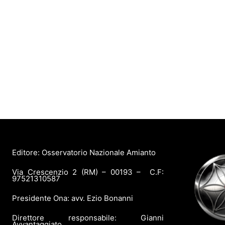
Editore: Osservatorio Nazionale Amianto
Via Crescenzio 2 (RM) – 00193 – C.F:
97521310587
Presidente Ona: avv. Ezio Bonanni
Direttore responsabile: Gianni
Avvantaggiato