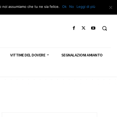
Segnala – Repac
to noi assumiamo che tu ne sia felice.
Ok
No
Leggi di più
VITTIME DEL DOVERE
SEGNALAZIONI AMIANTO