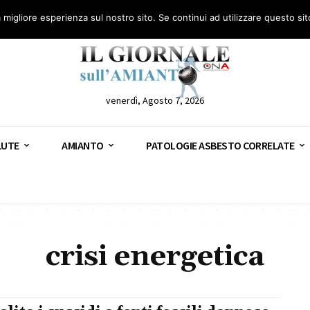
anto – AGN
Consulenza legale gratuita: civile, penale e lavoro
Segnala – AGN
a migliore esperienza sul nostro sito. Se continui ad utilizzare questo si
venerdì, Agosto 7, 2026
LUTE
AMIANTO
PATOLOGIE ASBESTO CORRELATE
crisi energetica