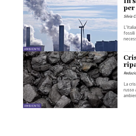
In s
per
Silvia 
L’Ital
fossil
necess
AMBIENTE
Cri
rip
Redazi
La cri
russo 
ambien
AMBIENTE