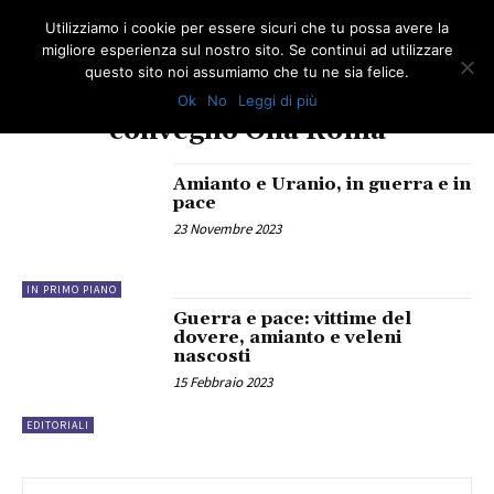
Utilizziamo i cookie per essere sicuri che tu possa avere la
migliore esperienza sul nostro sito. Se continui ad utilizzare
questo sito noi assumiamo che tu ne sia felice.
Ok
No
Leggi di più
TAG
convegno Ona Roma
Amianto e Uranio, in guerra e in
pace
23 Novembre 2023
IN PRIMO PIANO
Guerra e pace: vittime del
dovere, amianto e veleni
nascosti
15 Febbraio 2023
EDITORIALI