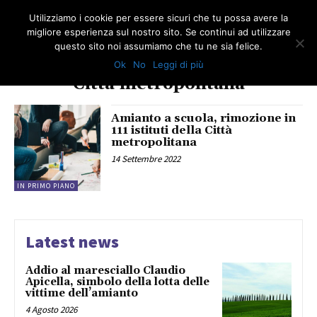
Utilizziamo i cookie per essere sicuri che tu possa avere la
migliore esperienza sul nostro sito. Se continui ad utilizzare
questo sito noi assumiamo che tu ne sia felice.
Ok
No
Leggi di più
TAG
Città metropolitana
Amianto a scuola, rimozione in
111 istituti della Città
metropolitana
14 Settembre 2022
IN PRIMO PIANO
Latest news
Addio al maresciallo Claudio
Apicella, simbolo della lotta delle
vittime dell’amianto
4 Agosto 2026