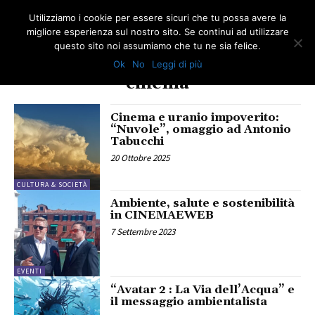
Utilizziamo i cookie per essere sicuri che tu possa avere la
migliore esperienza sul nostro sito. Se continui ad utilizzare
questo sito noi assumiamo che tu ne sia felice.
Ok
No
Leggi di più
TAG
cinema
Cinema e uranio impoverito:
“Nuvole”, omaggio ad Antonio
Tabucchi
20 Ottobre 2025
CULTURA & SOCIETÀ
Ambiente, salute e sostenibilità
in CINEMAEWEB
7 Settembre 2023
EVENTI
“Avatar 2 : La Via dell’Acqua” e
il messaggio ambientalista