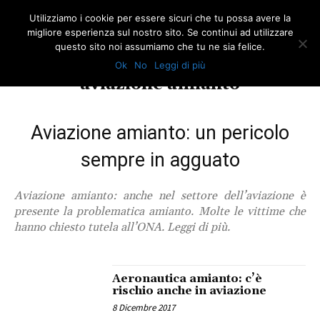
Utilizziamo i cookie per essere sicuri che tu possa avere la
migliore esperienza sul nostro sito. Se continui ad utilizzare
questo sito noi assumiamo che tu ne sia felice.
Ok
No
Leggi di più
TAG
aviazione amianto
Aviazione amianto: un pericolo
sempre in agguato
Aviazione amianto: anche nel settore dell’aviazione è
presente la problematica amianto. Molte le vittime che
hanno chiesto tutela all’ONA. Leggi di più.
Aeronautica amianto: c’è
rischio anche in aviazione
8 Dicembre 2017