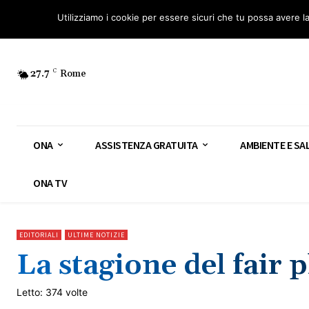
Osservatorio Nazionale Amianto: aderisci
Diventa Guardia Nazionale Ami
Utilizziamo i cookie per essere sicuri che tu possa avere l
27.7
C
Rome
ONA
ASSISTENZA GRATUITA
AMBIENTE E SA
ONA TV
EDITORIALI
ULTIME NOTIZIE
La stagione del fair 
Letto: 374 volte