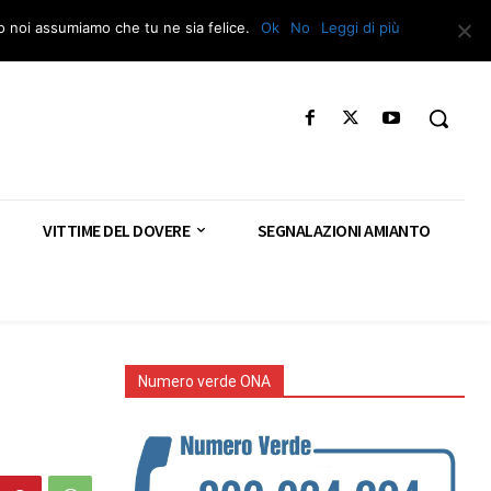
Segnala – Repac
to noi assumiamo che tu ne sia felice.
Ok
No
Leggi di più
VITTIME DEL DOVERE
SEGNALAZIONI AMIANTO
Numero verde ONA