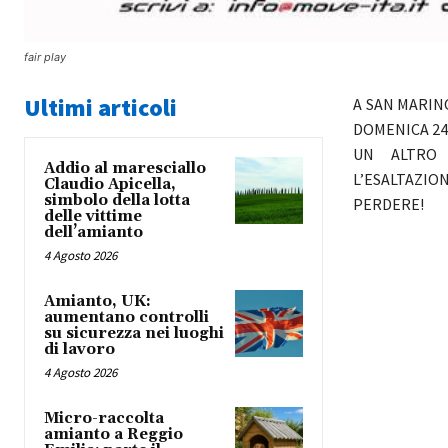
fair play
Ultimi articoli
A SAN MARINO
DOMENICA 24 
UN ALTRO 
Addio al maresciallo
L’ESALTAZIO
Claudio Apicella,
simbolo della lotta
PERDERE!
delle vittime
dell’amianto
4 Agosto 2026
Amianto, UK:
aumentano controlli
su sicurezza nei luoghi
di lavoro
4 Agosto 2026
Micro-raccolta
amianto a Reggio