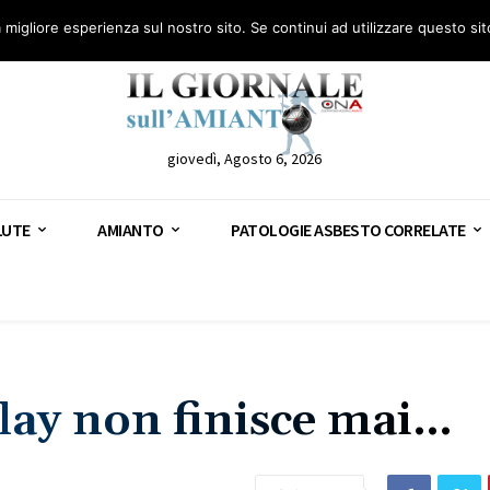
anto – AGN
Consulenza legale gratuita: civile, penale e lavoro
Segnala – AGN
a migliore esperienza sul nostro sito. Se continui ad utilizzare questo si
giovedì, Agosto 6, 2026
LUTE
AMIANTO
PATOLOGIE ASBESTO CORRELATE
play non finisce mai…