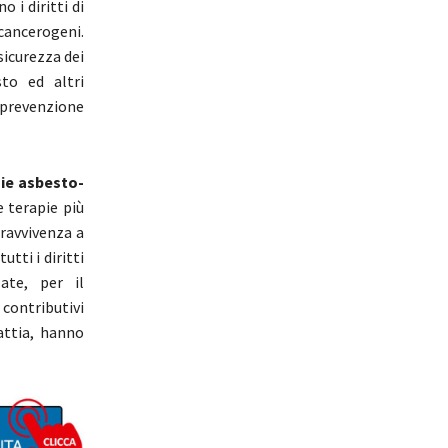
o i diritti di
ancerogeni.
 sicurezza dei
sto ed altri
(prevenzione
ie asbesto-
e terapie più
ravvivenza a
utti i diritti
ate, per il
 contributivi
attia, hanno