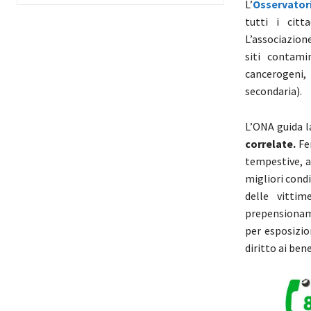
L’
Osservator
tutti i citt
L’associazione 
siti contami
cancerogeni,
secondaria).
L’ONA guida la
correlate.
Fe
tempestive, a
migliori condiz
delle vittim
prepensioname
per esposizio
diritto ai ben