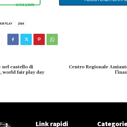
AIR PLAY
ONA
nel castello di
Centro Regionale Amiant
world fair play day
l’ina
Link rapidi
Categori