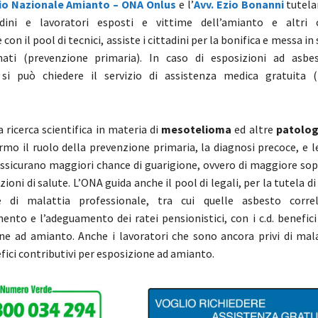
io Nazionale Amianto – ONA Onlus
e l’
Avv. Ezio Bonanni
tutelan
adini e lavoratori esposti e vittime dell’amianto e altri c
con il pool di tecnici, assiste i cittadini per la bonifica e messa in
nati (prevenzione primaria). In caso di esposizioni ad asbe
 si può chiedere il servizio di assistenza medica gratuita 
 ricerca scientifica in materia di
mesotelioma
ed altre
patolog
rmo il ruolo della prevenzione primaria, la diagnosi precoce, e l
ssicurano maggiori chance di guarigione, ovvero di maggiore sop
ioni di salute. L’ONA guida anche il pool di legali, per la tutela di t
e di malattia professionale, tra cui quelle asbesto correl
nto e l’adeguamento dei ratei pensionistici, con i c.d. benefici
ne ad amianto. Anche i lavoratori che sono ancora privi di mal
efici contributivi per esposizione ad amianto.