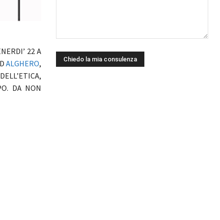
NERDI’ 22 A
ED
ALGHERO
,
LL’ETICA,
PO. DA NON