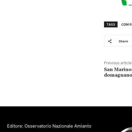
TAGS
CONI F
Share
Previous article
San Marino: 
domagnano, 
Editore: Osservatorio Nazionale Amianto