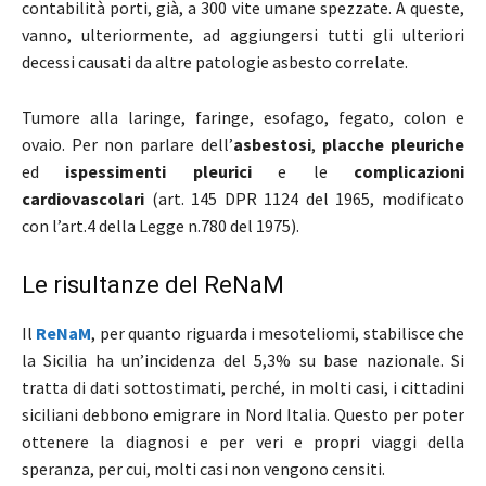
contabilità porti, già, a 300 vite umane spezzate. A queste,
vanno, ulteriormente, ad aggiungersi tutti gli ulteriori
decessi causati da altre patologie asbesto correlate.
Tumore alla laringe, faringe, esofago, fegato, colon e
ovaio. Per non parlare dell’
asbestosi
,
placche pleuriche
ed
ispessimenti pleurici
e le
complicazioni
cardiovascolari
(art. 145 DPR 1124 del 1965, modificato
con l’art.4 della Legge n.780 del 1975).
Le risultanze del ReNaM
Il
ReNaM
, per quanto riguarda i mesoteliomi, stabilisce che
la Sicilia ha un’incidenza del 5,3% su base nazionale. Si
tratta di dati sottostimati, perché, in molti casi, i cittadini
siciliani debbono emigrare in Nord Italia. Questo per poter
ottenere la diagnosi e per veri e propri viaggi della
speranza, per cui, molti casi non vengono censiti.