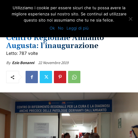
Utilizziamo i cookie per essere sicuri che tu possa avere la
migliore esperienza sul nostro sito. Se continui ad utilizzare
questo sito noi assumiamo che tu ne sia felice.
AMIANTO SICILIA: LE NEWS AMIANTO SICILIA
NEWS AMIANTO
Ok
No
Leggi di più
ULTIME NOTIZIE
Centro Regionale Amianto
Augusta: l’inaugurazione
Letto: 787 volte
22 Novembre 2019
By
Ezio Bonanni