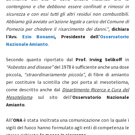
contengono e che debbono essere confinati e rimossi in
sicurezza e con essi tutti gli altri residui non combustibili.
Abbiamo già avviato un’azione legale a carico del Comune di
Pomezia per chiedere il risarcimento dei danni.”
,
dichiara
l’Avv.
Ezio Bonanni
, Presidente dell’
Osservatorio
Nazionale Amianto
.
Secondo quanto riportato dal
Prof. Irving Selikoff
in
“Asbestos and disease”
del 1978 è sufficiente anche una dose
piccola,
“straordinariamente piccola”
, di fibre di amianto
per costituire la scintilla che poi porta al mesotelioma,
come descritto anche dal
Dipartimento Ricerca e Cura del
Mesotelioma
sul sito dell’
Osservatorio Nazionale
Amianto
.
All’
ONA
è stata inoltrata una comunicazione con la quale i
vigili del fuoco hanno formulato agli enti di competenza le
stesse richieste:
la messa in sicurezza
.