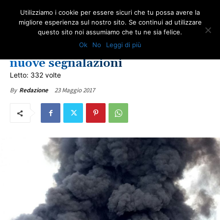
Utilizziamo i cookie per essere sicuri che tu possa avere la
migliore esperienza sul nostro sito. Se continui ad utilizzare
questo sito noi assumiamo che tu ne sia felice.
IN PRIMO PIANO
LOTTA ALL'AMIANTO
ULTIME NOTIZIE
Ok
No
Leggi di più
L’EcoX brucia ancora: pervenute
nuove segnalazioni
Letto: 332 volte
23 Maggio 2017
By
Redazione