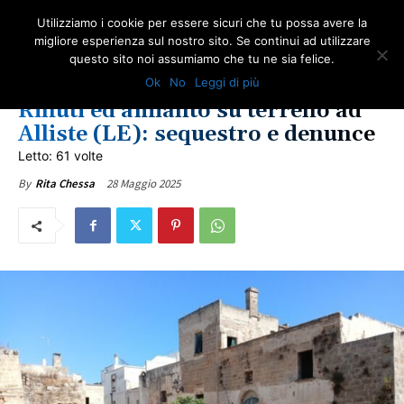
Utilizziamo i cookie per essere sicuri che tu possa avere la
migliore esperienza sul nostro sito. Se continui ad utilizzare
questo sito noi assumiamo che tu ne sia felice.
AMBIENTE
AMIANTO E SOCIETÀ
NEWS AMIANTO
LOTTA ALL'AMIANTO
Ok
No
Leggi di più
NOTIZIE DAL WEB
PUGLIA
ULTIME NOTIZIE
Rifiuti ed amianto su terreno ad
Alliste (LE): sequestro e denunce
Letto: 61 volte
28 Maggio 2025
By
Rita Chessa