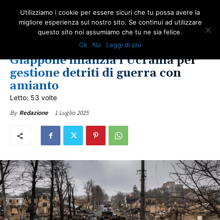
Utilizziamo i cookie per essere sicuri che tu possa avere la
migliore esperienza sul nostro sito. Se continui ad utilizzare
questo sito noi assumiamo che tu ne sia felice.
AMBIENTE
AMIANTO E SOCIETÀ
LOTTA ALL'AMIANTO
NOTIZIE DAL WEB
Ok
No
Leggi di più
NOTIZIE INTERNAZIONALI
ULTIME NOTIZIE
Giappone finanzia l’Ucraina per
gestione detriti di guerra con
amianto
Letto: 53 volte
1 Luglio 2025
By
Redazione