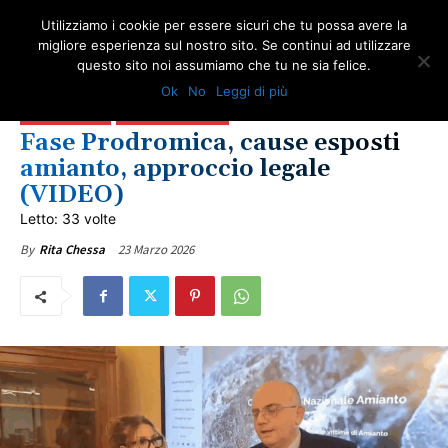
Utilizziamo i cookie per essere sicuri che tu possa avere la
migliore esperienza sul nostro sito. Se continui ad utilizzare
questo sito noi assumiamo che tu ne sia felice.
AMBIENTE
AMIANTO E ANIMALI
AMIANTO E SOCIETÀ
COMUNICATI ONA
Ok
No
Leggi di più
IN PRIMO PIANO
LAZIO
LOTTA ALL'AMIANTO
ONA TV
SALUTE
ULTIME NOTIZIE
VITTIME DEL DOVERE
Fase Prodromica, cause esposti
amianto, approccio legale
(VIDEO)
Letto: 33 volte
23 Marzo 2026
By
Rita Chessa