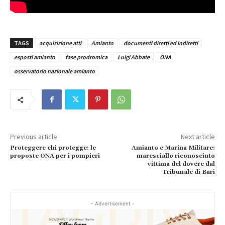
TAGS
acquisizione atti
Amianto
documenti diretti ed indiretti
esposti amianto
fase prodromica
Luigi Abbate
ONA
osservatorio nazionale amianto
Previous article
Next article
Proteggere chi protegge: le
Amianto e Marina Militare:
proposte ONA per i pompieri
maresciallo riconosciuto
vittima del dovere dal
Tribunale di Bari
- Advertisement -