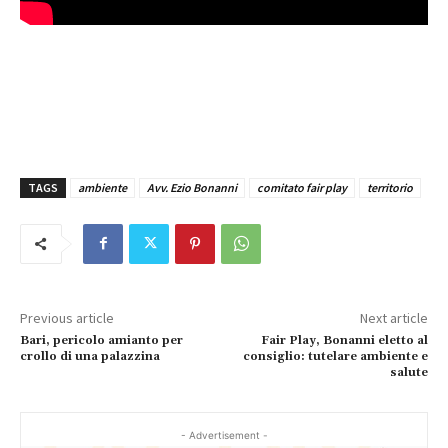
TAGS
ambiente
Avv. Ezio Bonanni
comitato fair play
territorio
Previous article
Next article
Bari, pericolo amianto per
Fair Play, Bonanni eletto al
crollo di una palazzina
consiglio: tutelare ambiente e
salute
- Advertisement -