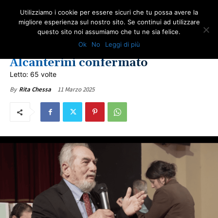
Utilizziamo i cookie per essere sicuri che tu possa avere la
migliore esperienza sul nostro sito. Se continui ad utilizzare
questo sito noi assumiamo che tu ne sia felice.
EVENTI
IN PRIMO PIANO
ULTIME NOTIZIE
Ok
No
Leggi di più
Fair Play: Bonanni eletto,
Alcanterini confermato
Letto: 65 volte
11 Marzo 2025
By
Rita Chessa