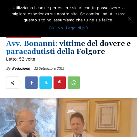
Utilizziamo i cookie per essere sicuri che tu possa avere la
migliore esperienza sul nostro sito. Se continui ad utilizzare
questo sito noi assumiamo che tu ne sia felice.
AMIANTO E SOCIETÀ
IN PRIMO PIANO
NEWS AMIANTO
FORZE ARMATE
Ok
No
Leggi di più
LOTTA ALL'AMIANTO
NEWS VITTIME DEL DOVERE
ONA TV
ULTIME NOTIZIE
VITTIME DEL DOVERE
Avv. Bonanni: vittime del dovere e
paracadutisti della Folgore
Letto: 52 volte
12 Settembre 2025
By
Redazione