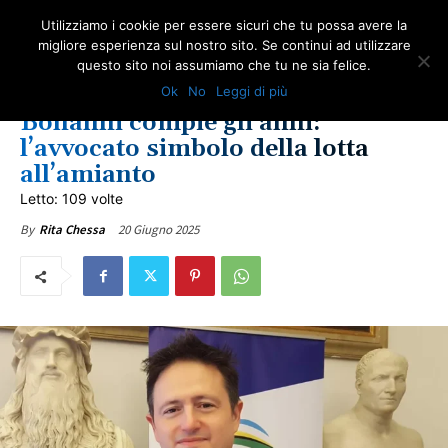
Utilizziamo i cookie per essere sicuri che tu possa avere la
migliore esperienza sul nostro sito. Se continui ad utilizzare
questo sito noi assumiamo che tu ne sia felice.
AMIANTO E SOCIETÀ
IN PRIMO PIANO
LOTTA ALL'AMIANTO
Ok
No
Leggi di più
ULTIME NOTIZIE
Bonanni compie gli anni:
l’avvocato simbolo della lotta
all’amianto
Letto: 109 volte
20 Giugno 2025
By
Rita Chessa