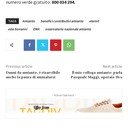
numero verde gratuito:
800 034 294.
TAGS
Amianto
benefici contributivi amianto
eternit
ezio bonanni
ONA
osservatorio nazionale amianto
Previous article
Next article
Danni da amianto, è risarcibile
ll mio collega amianto: parla
anche la paura di ammalarsi
Pasquale Maggi, operaio Ilva
- Advertisement -