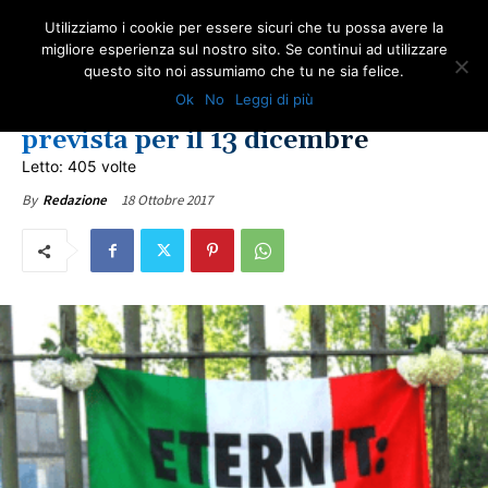
Utilizziamo i cookie per essere sicuri che tu possa avere la
migliore esperienza sul nostro sito. Se continui ad utilizzare
questo sito noi assumiamo che tu ne sia felice.
COMUNICATI ONA
IN PRIMO PIANO
LOTTA ALL'AMIANTO
ULTIME NOTIZIE
Ok
No
Leggi di più
Eternit Bis: prossima udienza
prevista per il 13 dicembre
Letto: 405 volte
18 Ottobre 2017
By
Redazione