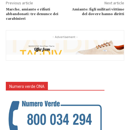
Previous article
Next article
Marche, amianto e rifiuti
Amianto: figli militari vittime
abbandonati: tre denunce dei
del dovere hanno diritti
carabinieri
- Advertisement -
Numero verde ONA