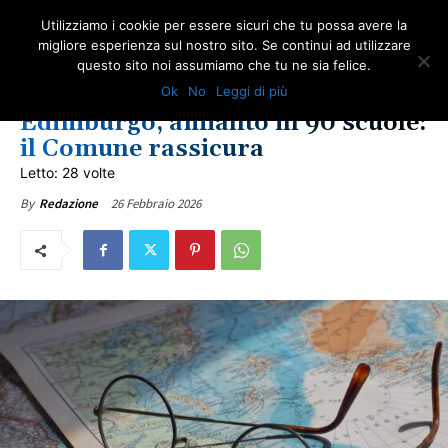
Utilizziamo i cookie per essere sicuri che tu possa avere la
migliore esperienza sul nostro sito. Se continui ad utilizzare
questo sito noi assumiamo che tu ne sia felice.
AMBIENTE
NEWS AMIANTO
AMIANTO NELLE SCUOLE
NOTIZIE DAL WEB
Ok
No
Leggi di più
NOTIZIE INTERNAZIONALI
SCUOLA
ULTIME NOTIZIE
Edimburgo, amianto in 90 scuole:
il Comune rassicura
Letto: 28 volte
26 Febbraio 2026
By
Redazione