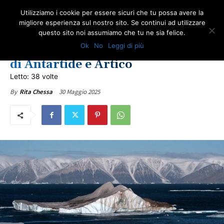
Utilizziamo i cookie per essere sicuri che tu possa avere la
migliore esperienza sul nostro sito. Se continui ad utilizzare
questo sito noi assumiamo che tu ne sia felice.
AMBIENTE
AMIANTO E SOCIETÀ
NEWS AMIANTO
ULTIME NOTIZIE
Ok
No
Leggi di più
Amianto tra ghiacci e arte: tutela
di Antartide e Artico
Letto: 38 volte
30 Maggio 2025
By
Rita Chessa