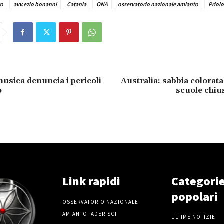
to
avv.ezio bonanni
Catania
ONA
osservatorio nazionale amianto
Priol
usica denuncia i pericoli
Australia: sabbia colorata
o
scuole chiu
Link rapidi
Categori
popolari
OSSERVATORIO NAZIONALE
AMIANTO: ADERISCI
ULTIME NOTIZIE