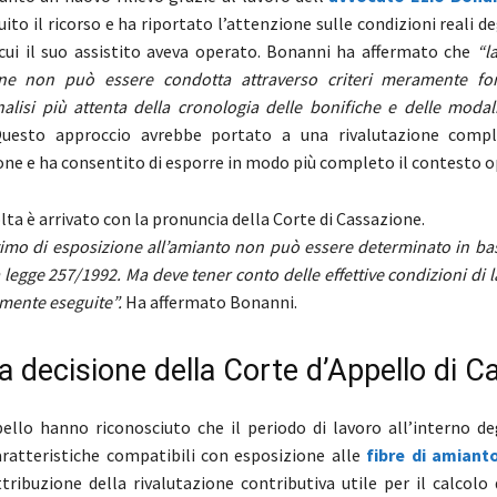
uito il ricorso e ha riportato l’attenzione sulle condizioni reali d
n cui il suo assistito aveva operato. Bonanni ha affermato che
“l
one non può essere condotta attraverso criteri meramente form
nalisi più attenta della cronologia delle bonifiche e delle modal
esto approccio avrebbe portato a una rivalutazione comple
e e ha consentito di esporre in modo più completo il contesto o
olta è arrivato con la pronuncia della Corte di Cassazione.
ltimo di esposizione all’amianto non può essere determinato in bas
a legge 257/1992. Ma deve tener conto delle effettive condizioni di l
lmente eseguite”.
Ha affermato Bonanni.
 decisione della Corte d’Appello di C
ppello hanno riconosciuto che il periodo di lavoro all’interno d
ratteristiche compatibili con esposizione alle
fibre di amiant
ttribuzione della rivalutazione contributiva utile per il calcolo