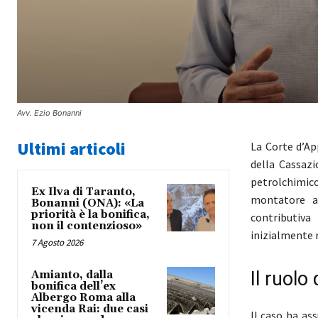
Avv. Ezio Bonanni
Ultimi articoli
La Corte d’Ap
della Cassazi
petrolchimico
Ex Ilva di Taranto,
montatore all
Bonanni (ONA): «La
priorità è la bonifica,
contributiva
non il contenzioso»
inizialmente r
7 Agosto 2026
Il ruolo
Amianto, dalla
bonifica dell’ex
Albergo Roma alla
vicenda Rai: due casi
Il caso ha ass