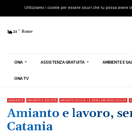
Osservatorio Nazionale Amianto: aderisci
Diventa Guardia Nazionale Ami
Utilizziamo i cookie per essere sicuri che tu possa avere l
21
C
Rome
ONA
ASSISTENZA GRATUITA
AMBIENTE E SA
ONA TV
AMBIENTE
AMIANTO E SOCIETÀ
AMIANTO SICILIA: LE NEWS AMIANTO SICILIA
S
Amianto e lavoro, se
Catania