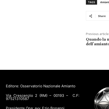
TAGS
Amian
Share
Previous article
Quando la m
dell’amiant
Editore: Osservatorio Nazionale Amianto
Via Crescenzio 2 (RM) – 00193 – C.F:
97521310587
Presidente Ona: avv. Ezio Bonanni