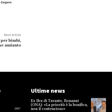
o Gargano
Next article
 per bimbi,
se amianto
e
Ultime news
Ex Ilva di Taranto, Bonanni
(ONA): «La priorità è la bonifica,
non il contenzioso»
2497