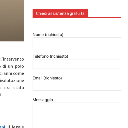
Chiedi assistenza gratuita
Nome (richiesto)
Telefono (richiesto)
ll’intervento
e di un polo
ici anni come
Email (richiesto)
ivalutazione
 era stata
.
Messaggio
ni.
Il legale