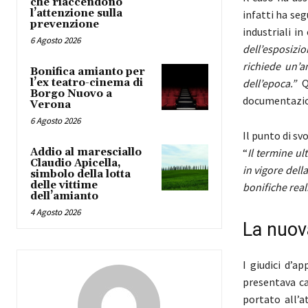
che riaccendono
l’attenzione sulla
infatti ha seg
prevenzione
industriali i
6 Agosto 2026
dell’esposizi
richiede un’a
Bonifica amianto per
l’ex teatro-cinema di
dell’epoca.”
Qu
Borgo Nuovo a
documentazion
Verona
6 Agosto 2026
Il punto di sv
Addio al maresciallo
“
Il termine u
Claudio Apicella,
in vigore dell
simbolo della lotta
delle vittime
bonifiche rea
dell’amianto
4 Agosto 2026
La nuova
I giudici d’a
presentava ca
portato all’a