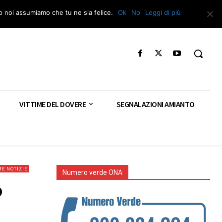
Segnala – Repac
to noi assumiamo che tu ne sia felice.
Ok
No
Leggi di più
VITTIME DEL DOVERE
SEGNALAZIONI AMIANTO
ME NOTIZIE
Numero verde ONA
o