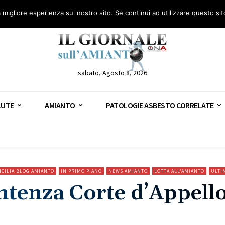
anto – AGN
Consulenza legale gratuita: civile, penale e lavoro
Segnala – AGN
a migliore esperienza sul nostro sito. Se continui ad utilizzare questo si
sabato, Agosto 8, 2026
LUTE
AMIANTO
PATOLOGIE ASBESTO CORRELATE
ICILIA BLOG AMIANTO
IN PRIMO PIANO
NEWS AMIANTO
LOTTA ALL'AMIANTO
ULTI
ntenza Corte d’Appell