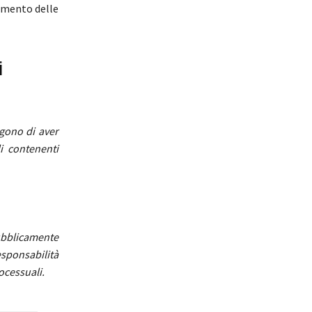
cimento delle
i
ngono di aver
li contenenti
pubblicamente
esponsabilità
rocessuali.