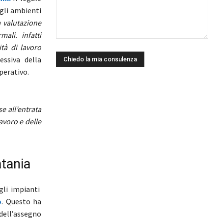
egli ambienti
a valutazione
ali. infatti
ità di lavoro
ssiva della
perativo.
e all’entrata
avoro e delle
atania
egli impianti
o
. Questo ha
 dell’assegno