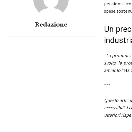
pensionistico,
spese sostenut
Redazione
Un prece
industri
“La pronuncia
svolto la pro
amianto.”
Ha c
***
Questo articol
accessibili. I
ulteriori rispe