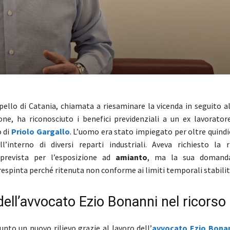
pello di Catania, chiamata a riesaminare la vicenda in seguito a
one, ha riconosciuto i benefici previdenziali a un ex lavorator
 di
Priolo Gargallo
. L’uomo era stato impiegato per oltre quind
’interno di diversi reparti industriali. Aveva richiesto la r
 prevista per l’esposizione ad
amianto
, ma la sua domanda
espinta perché ritenuta non conforme ai limiti temporali stabiliti
 dell’avvocato Ezio Bonanni nel ricorso
unto un nuovo rilievo grazie al lavoro dell’
avvocato Ezio Bonan